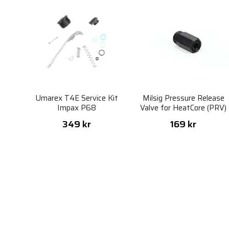
Umarex T4E Service Kit
Milsig Pressure Release
Impax P68
Valve for HeatCore (PRV)
349 kr
169 kr