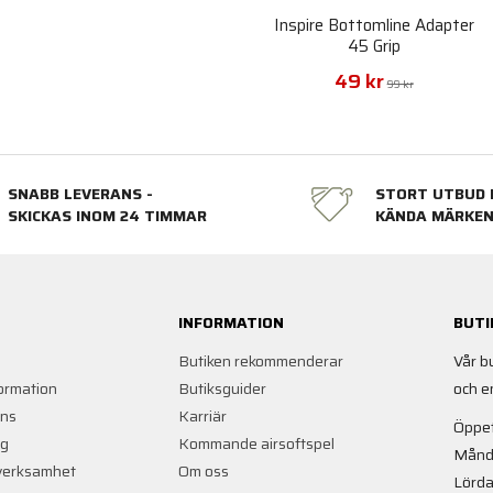
Inspire Bottomline Adapter
45 Grip
49 kr
99 kr
SNABB LEVERANS -
STORT UTBUD 
SKICKAS INOM 24 TIMMAR
KÄNDA MÄRKE
INFORMATION
BUTI
Butiken rekommenderar
Vår b
ormation
Butiksguider
och e
ans
Karriär
Öppet
ng
Kommande airsoftspel
Månd
verksamhet
Om oss
Lörda