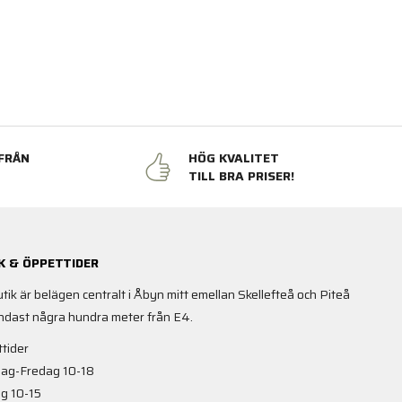
FRÅN
HÖG KVALITET
N
TILL BRA PRISER!
K & ÖPPETTIDER
utik är belägen centralt i Åbyn mitt emellan Skellefteå och Piteå
ndast några hundra meter från E4.
tider
ag-Fredag 10-18
g 10-15