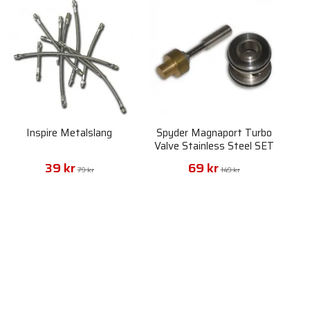
Inspire Metalslang
Spyder Magnaport Turbo
Valve Stainless Steel SET
39 kr
69 kr
79 kr
149 kr