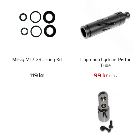
Milsig M17 G3 O-ring Kit
Tippmann Cyclone Piston
Tube
119 kr
99 kr
199 kr