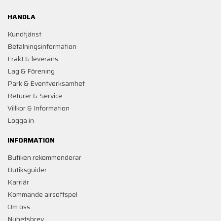
HANDLA
Kundtjänst
Betalningsinformation
Frakt & leverans
Lag & Förening
Park & Eventverksamhet
Returer & Service
Villkor & Information
Logga in
INFORMATION
Butiken rekommenderar
Butiksguider
Karriär
Kommande airsoftspel
Om oss
Nyhetsbrev