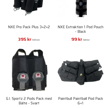
NXE Pro Pack Plus 3+2+2
NXE Extraktion 1 Pod Pouch
- Black
395 kr
99 kr
595 kr
149 kr
G.I. Sportz 2 Pods Pack med
Paintbull Paintball Pod Pack
Bälte - Svart
6+1