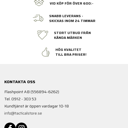
VID KÖP FÖR ÖVER 600:-
SNABB LEVERANS -
SKICKAS INOM 24 TIMMAR
STORT UTBUD FRÅN
KÄNDA MÄRKEN
HÖG KVALITET
TILL BRA PRISER!
KONTAKTA OSS
Flashpoint AB (556894-6262)
Tel. 0912 - 303 53
Kundtjänst är öppen vardagar 10-18
info@tacticalstore.se