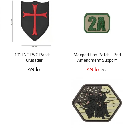
101 INC PVC Patch -
Maxpedition Patch - 2nd
Crusader
Amendment Support
49 kr
49 kr
69 kr