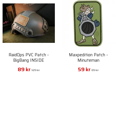
RaidOps PVC Patch -
Maxpedition Patch -
BigBang INSIDE
Minuteman
89 kr
59 kr
129 kr
89 kr