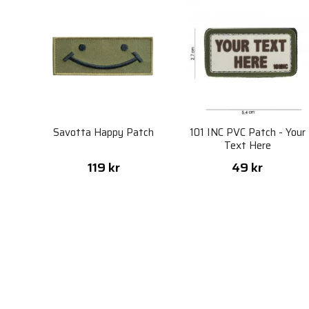
Savotta Happy Patch
101 INC PVC Patch - Your
Text Here
119 kr
49 kr