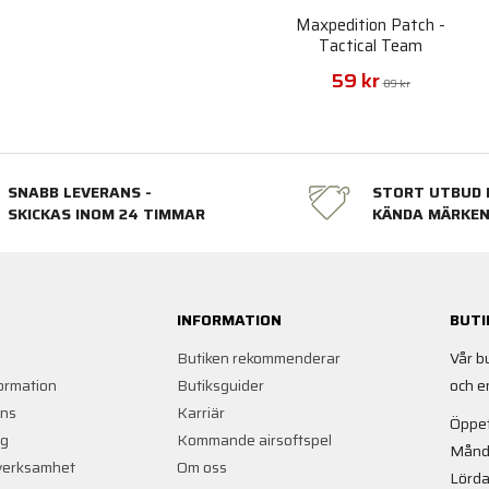
Maxpedition Patch -
Tactical Team
59 kr
89 kr
SNABB LEVERANS -
STORT UTBUD 
SKICKAS INOM 24 TIMMAR
KÄNDA MÄRKE
INFORMATION
BUTI
Butiken rekommenderar
Vår b
ormation
Butiksguider
och e
ans
Karriär
Öppet
ng
Kommande airsoftspel
Månd
verksamhet
Om oss
Lörda