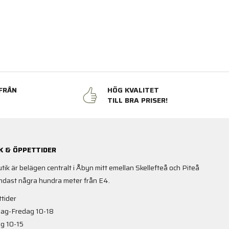
FRÅN
HÖG KVALITET
N
TILL BRA PRISER!
K & ÖPPETTIDER
utik är belägen centralt i Åbyn mitt emellan Skellefteå och Piteå
ndast några hundra meter från E4.
tider
ag-Fredag 10-18
g 10-15