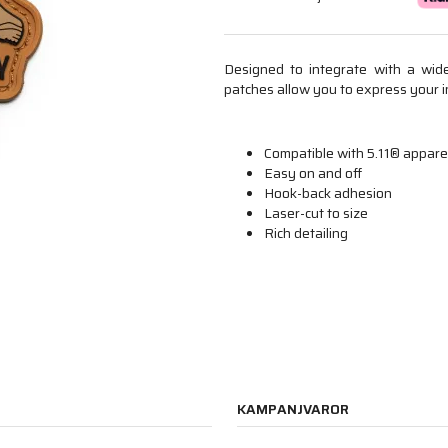
Designed to integrate with a wide 
patches allow you to express your in
Compatible with 5.11® appare
Easy on and off
Hook-back adhesion
Laser-cut to size
Rich detailing
KAMPANJVAROR