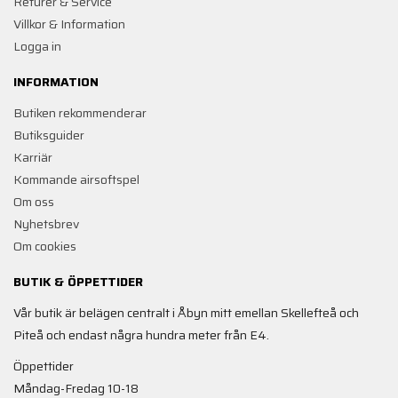
Returer & Service
Villkor & Information
Logga in
INFORMATION
Butiken rekommenderar
Butiksguider
Karriär
Kommande airsoftspel
Om oss
Nyhetsbrev
Om cookies
BUTIK & ÖPPETTIDER
Vår butik är belägen centralt i Åbyn mitt emellan Skellefteå och
Piteå och endast några hundra meter från E4.
Öppettider
Måndag-Fredag 10-18