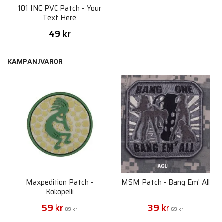
101 INC PVC Patch - Your
Text Here
49 kr
KAMPANJVAROR
Maxpedition Patch -
MSM Patch - Bang Em' All
Kokopelli
59 kr
39 kr
89 kr
69 kr