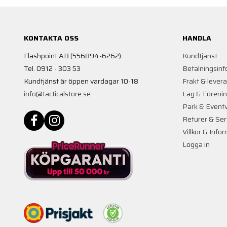
KONTAKTA OSS
HANDLA
Flashpoint AB (556894-6262)
Kundtjänst
Tel. 0912 - 303 53
Betalningsinf
Kundtjänst är öppen vardagar 10-18
Frakt & lever
info@tacticalstore.se
Lag & Föreni
Park & Event
Returer & Ser
Villkor & Info
Logga in