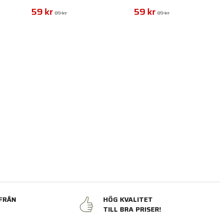
Bushing
59 kr
59 kr
89 kr
89 kr
FRÅN
HÖG KVALITET
N
TILL BRA PRISER!