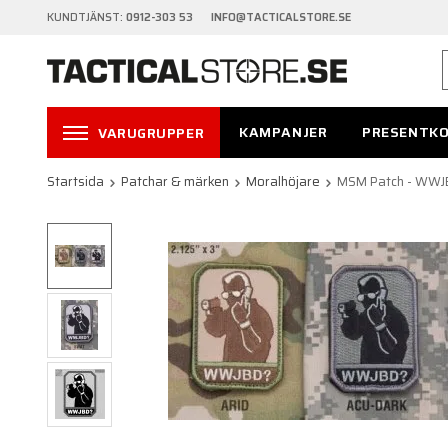
KUNDTJÄNST:
0912-303 53 INFO@TACTICALSTORE.SE
KAMPANJER
PRESENTK
VARUGRUPPER
Startsida
Patchar & märken
Moralhöjare
MSM Patch - WW