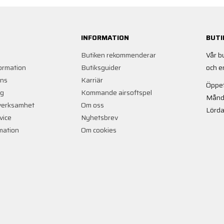
INFORMATION
BUTI
Butiken rekommenderar
Vår b
ormation
Butiksguider
och e
ans
Karriär
Öppet
ng
Kommande airsoftspel
Månd
verksamhet
Om oss
Lörda
vice
Nyhetsbrev
rmation
Om cookies