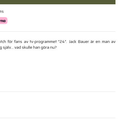
ans
atch för fans av tv-programmet "24". Jack Bauer är en man av
g själv... vad skulle han göra nu?