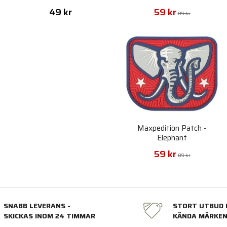
49 kr
59 kr
89 kr
Maxpedition Patch -
Elephant
59 kr
89 kr
SNABB LEVERANS -
STORT UTBUD 
SKICKAS INOM 24 TIMMAR
KÄNDA MÄRKE