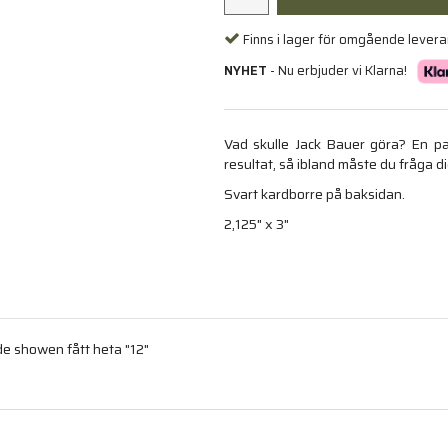
Finns i lager för omgående lever
NYHET
- Nu erbjuder vi Klarna!
Vad skulle Jack Bauer göra? En p
resultat, så ibland måste du fråga di
Svart kardborre på baksidan.
2,125" x 3"
de showen fått heta "12"