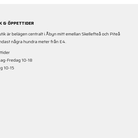
K & ÖPPETTIDER
utik är belägen centralt i Åbyn mitt emellan Skellefteå och Piteå
ndast några hundra meter från E4.
tider
ag-Fredag 10-18
g 10-15