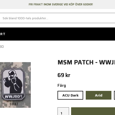
FRI FRAKT INOM SVERIGE VID KÖP ÖVER 600KR!
ORT
JBD
MSM PATCH - WWJ
69 kr
Färg
ACU Dark
Arid