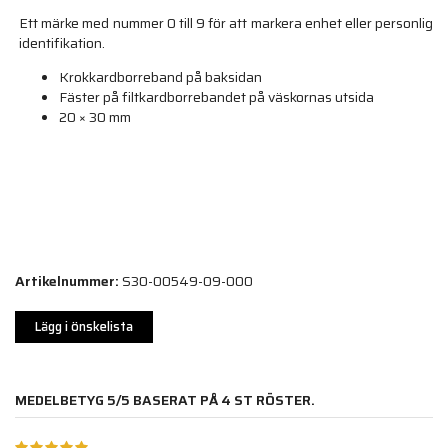
Ett märke med nummer 0 till 9 för att markera enhet eller personlig
identifikation.
Krokkardborreband på baksidan
Fäster på filtkardborrebandet på väskornas utsida
20 × 30 mm
Artikelnummer:
S30-00549-09-000
Lägg i önskelista
MEDELBETYG
5
/5 BASERAT PÅ
4
ST RÖSTER.