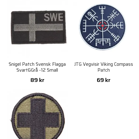
Snigel Patch Svensk Flagga
JTG Vegvisir Viking Compass
Svart&Grå -12 Small
Patch
89 kr
69 kr