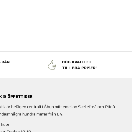
FRÅN
HÖG KVALITET
N
TILL BRA PRISER!
K & ÖPPETTIDER
utik är belägen centralt i Åbyn mitt emellan Skellefteå och Piteå
ndast några hundra meter från E4.
tider
ag-Fredag 10-18