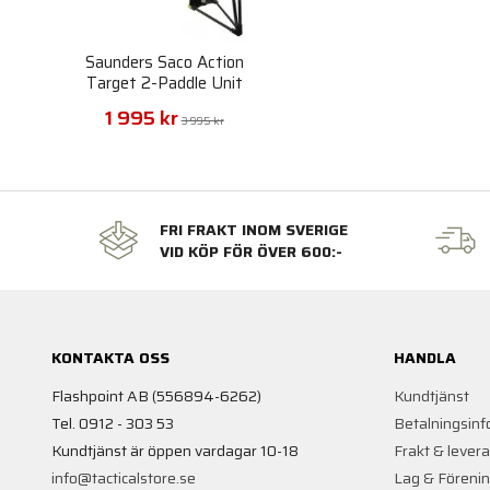
Saunders Saco Action
Target 2-Paddle Unit
1 995 kr
3 995 kr
FRI FRAKT INOM SVERIGE
VID KÖP FÖR ÖVER 600:-
KONTAKTA OSS
HANDLA
Flashpoint AB (556894-6262)
Kundtjänst
Tel. 0912 - 303 53
Betalningsinf
Kundtjänst är öppen vardagar 10-18
Frakt & lever
info@tacticalstore.se
Lag & Föreni