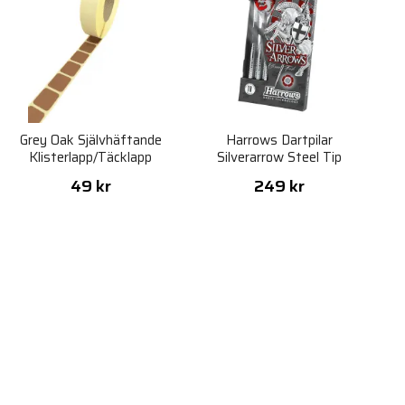
Grey Oak Självhäftande
Harrows Dartpilar
Klisterlapp/Täcklapp
Silverarrow Steel Tip
17x17mm
49 kr
249 kr