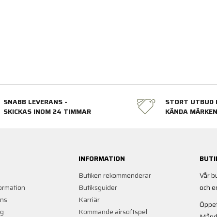
SNABB LEVERANS -
STORT UTBUD 
SKICKAS INOM 24 TIMMAR
KÄNDA MÄRKE
INFORMATION
BUTI
Butiken rekommenderar
Vår b
ormation
Butiksguider
och e
ans
Karriär
Öppet
ng
Kommande airsoftspel
Månd