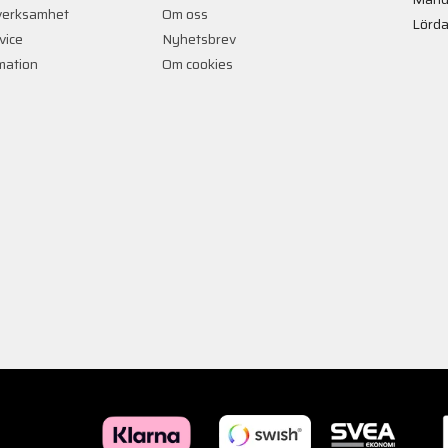
verksamhet
Om oss
Lörda
vice
Nyhetsbrev
rmation
Om cookies