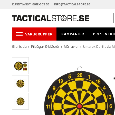
KUNDTJÄNST:
0912-303 53 INFO@TACTICALSTORE.SE
KAMPANJER
PRESENTK
VARUGRUPPER
Startsida
Pilbågar & blåsrör
Måltavlor
Umarex Darttavla M