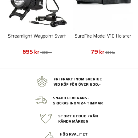
Streamlight Waypoint Svart
SureFire Model V10 Holster
695 kr
79 kr
1 395 kr
230 kr
FRI FRAKT INOM SVERIGE
VID KÖP FÖR ÖVER 600:-
SNABB LEVERANS -
SKICKAS INOM 24 TIMMAR
STORT UTBUD FRÅN
KÄNDA MÄRKEN
HÖG KVALITET