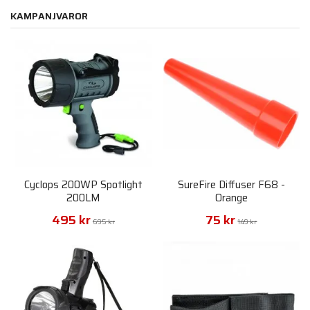
KAMPANJVAROR
Cyclops 200WP Spotlight
SureFire Diffuser F68 -
200LM
Orange
495 kr
75 kr
695 kr
149 kr