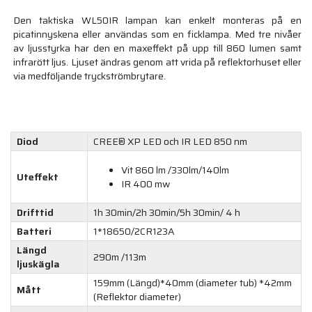
Den taktiska WL50IR lampan kan enkelt monteras på en
picatinnyskena eller användas som en ficklampa. Med tre nivåer
av ljusstyrka har den en maxeffekt på upp till 860 lumen samt
infrarött ljus. Ljuset ändras genom att vrida på reflektorhuset eller
via medföljande tryckströmbrytare.
Diod
CREE® XP LED och IR LED 850 nm
Vit 860 lm /330lm/140lm
Uteffekt
IR 400 mw
Drifttid
1h 30min/2h 30min/5h 30min/ 4 h
Batteri
1*18650/2CR123A
Längd
290m /113m
ljuskägla
159mm (Längd)*40mm (diameter tub) *42mm
Mått
(Reflektor diameter)