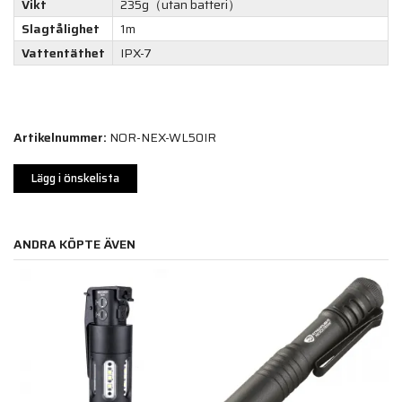
Vikt
235g（utan batteri）
Slagtålighet
1m
Vattentäthet
IPX-7
Artikelnummer:
NOR-NEX-WL50IR
Lägg i önskelista
ANDRA KÖPTE ÄVEN