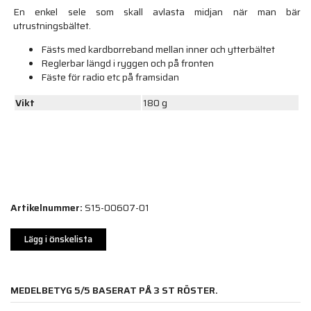
En enkel sele som skall avlasta midjan när man bär
utrustningsbältet.
Fästs med kardborreband mellan inner och ytterbältet
Reglerbar längd i ryggen och på fronten
Fäste för radio etc på framsidan
Vikt
180 g
Artikelnummer:
S15-00607-01
Lägg i önskelista
MEDELBETYG
5
/5 BASERAT PÅ
3
ST RÖSTER.