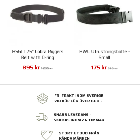
HSGI 1.75" Cobra Riggers
HWC Utrustningsbälte -
Belt with D-ring
Small
895 kr
175 kr
1 295 kr
375 kr
FRI FRAKT INOM SVERIGE
VID KÖP FÖR ÖVER 600:-
SNABB LEVERANS -
SKICKAS INOM 24 TIMMAR
STORT UTBUD FRÅN
KÄNDA MÄRKEN