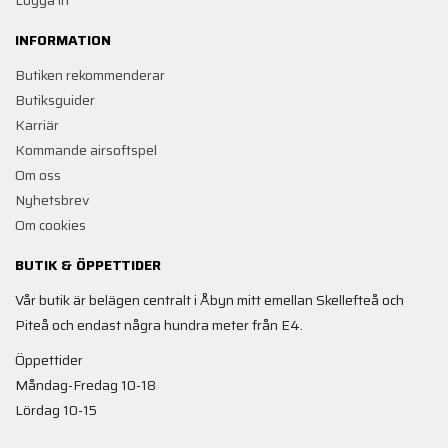
Logga in
INFORMATION
Butiken rekommenderar
Butiksguider
Karriär
Kommande airsoftspel
Om oss
Nyhetsbrev
Om cookies
BUTIK & ÖPPETTIDER
Vår butik är belägen centralt i Åbyn mitt emellan Skellefteå och
Piteå och endast några hundra meter från E4.
Öppettider
Måndag-Fredag 10-18
Lördag 10-15