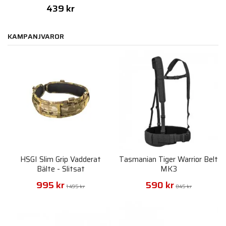
439 kr
KAMPANJVAROR
HSGI Slim Grip Vadderat
Tasmanian Tiger Warrior Belt
Bälte - Slitsat
MK3
995 kr
590 kr
1 495 kr
845 kr