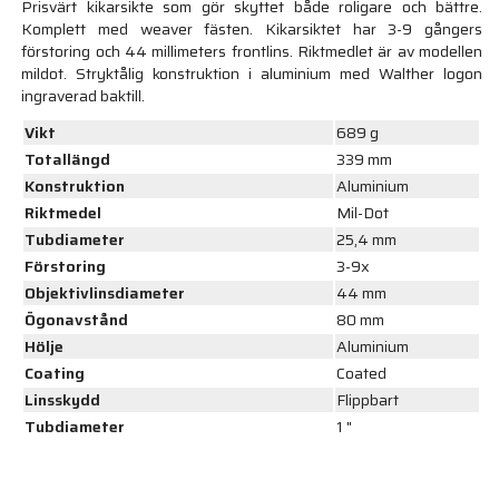
Prisvärt kikarsikte som gör skyttet både roligare och bättre.
Komplett med weaver fästen. Kikarsiktet har 3-9 gångers
förstoring och 44 millimeters frontlins. Riktmedlet är av modellen
mildot. Stryktålig konstruktion i aluminium med Walther logon
ingraverad baktill.
Vikt
689 g
Totallängd
339 mm
Konstruktion
Aluminium
Riktmedel
Mil-Dot
Tubdiameter
25,4 mm
Förstoring
3-9x
Objektivlinsdiameter
44 mm
Ögonavstånd
80 mm
Hölje
Aluminium
Coating
Coated
Linsskydd
Flippbart
Tubdiameter
1 "