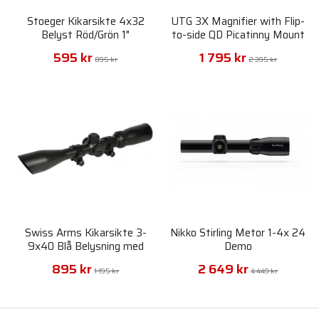
Stoeger Kikarsikte 4x32
UTG 3X Magnifier with Flip-
Belyst Röd/Grön 1"
to-side QD Picatinny Mount
595 kr
1 795 kr
895 kr
2 395 kr
Swiss Arms Kikarsikte 3-
Nikko Stirling Metor 1-4x 24
9x40 Blå Belysning med
Demo
Ringar
895 kr
2 649 kr
1 195 kr
4 449 kr