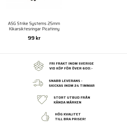
ASG Strike Systems 25mm
Kikarsiktesringar Picatinny
Höga
99 kr
FRI FRAKT INOM SVERIGE
VID KÖP FÖR ÖVER 600:-
SNABB LEVERANS -
SKICKAS INOM 24 TIMMAR
STORT UTBUD FRÅN
KÄNDA MÄRKEN
HÖG KVALITET
TILL BRA PRISER!