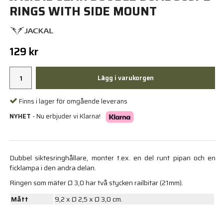
RINGS WITH SIDE MOUNT
129 kr
Lägg i varukorgen
Finns i lager för omgående leverans
NYHET
- Nu erbjuder vi Klarna!
Dubbel siktesringhållare, monter t.ex. en del runt pipan och en
ficklampa i den andra delan.
Ringen som mäter Ø 3,0 har två stycken railbitar (21mm).
Mått
9,2 x Ø 2,5 x Ø 3,0 cm.