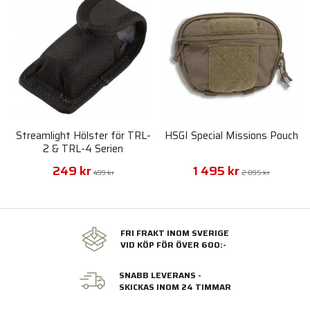
Streamlight Hölster för TRL-
HSGI Special Missions Pouch
2 & TRL-4 Serien
249 kr
1 495 kr
499 kr
2 095 kr
FRI FRAKT INOM SVERIGE
VID KÖP FÖR ÖVER 600:-
SNABB LEVERANS -
SKICKAS INOM 24 TIMMAR