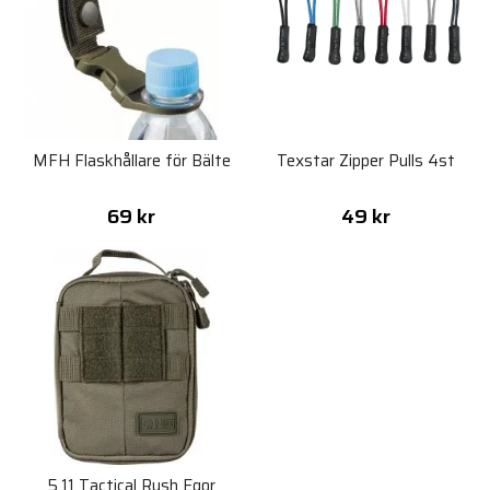
MFH Flaskhållare för Bälte
Texstar Zipper Pulls 4st
69 kr
49 kr
5.11 Tactical Rush Egor