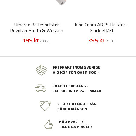
Umarex Bälteshölster
King Cobra ARES Hölster -
Revolver Smith & Wesson
Glock 20/21
M29/629 - Brun
199 kr
395 kr
299 kr
695 kr
FRI FRAKT INOM SVERIGE
VID KÖP FÖR ÖVER 600:-
SNABB LEVERANS -
SKICKAS INOM 24 TIMMAR
STORT UTBUD FRÅN
KÄNDA MÄRKEN
HÖG KVALITET
TILL BRA PRISER!