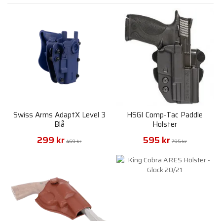
Swiss Arms AdaptX Level 3
HSGI Comp-Tac Paddle
Blå
Holster
299 kr
595 kr
469 kr
795 kr