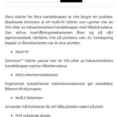
Flera hölster för flera handeldvapen är inte längre ett problem.
Blackhawk Omnivore är ett multi-fit hölster som rymmer mer än
150 stilar av halvautomatiska handeldvapen med tillbehörsskena.
Den aktiva kvarhållningsmekanismen låser sig på vårt
egenutvecklade rälsfäste, inte på pistolens ram. En tumöppning
kopplar ur låsmekanismen när du drar pistolen.
Multi-fit
Omnivore™ hölster passar mer än 150 stilar av halvautomatiska
handeldvapen med en tillbehörsskena
Aktiv retentionsmekanism
Ergonomisk tumaktiverad retentionsmekanism ger omedelbar
åtkomst till skjutvapen
Nivå 2 Retention
Använder två funktioner för att hålla pistolen säkert på plats
Fritt svävande design