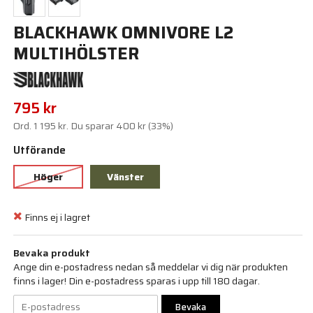
BLACKHAWK OMNIVORE L2
MULTIHÖLSTER
795 kr
Ord.
1 195 kr
. Du sparar
400 kr
(
33
%)
Utförande
Höger
Vänster
Finns ej i lagret
Bevaka produkt
Ange din e-postadress nedan så meddelar vi dig när produkten
finns i lager! Din e-postadress sparas i upp till 180 dagar.
Bevaka