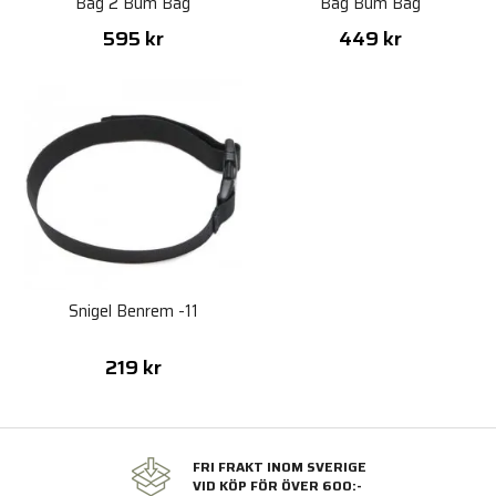
Bag 2 Bum Bag
Bag Bum Bag
595 kr
449 kr
Snigel Benrem -11
219 kr
FRI FRAKT INOM SVERIGE
VID KÖP FÖR ÖVER 600:-