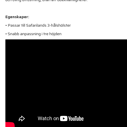
Egenskaper:
• Passar till Safarilands 3-hålshölster
• Snabb anpassning i tre höjden