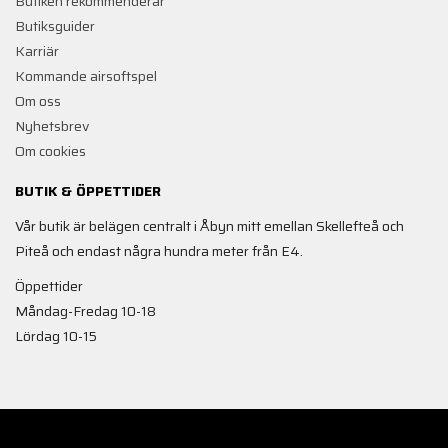
Butiken rekommenderar
Butiksguider
Karriär
Kommande airsoftspel
Om oss
Nyhetsbrev
Om cookies
BUTIK & ÖPPETTIDER
Vår butik är belägen centralt i Åbyn mitt emellan Skellefteå och
Piteå och endast några hundra meter från E4.
Öppettider
Måndag-Fredag 10-18
Lördag 10-15