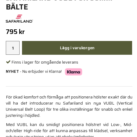
BÄLTE
795 kr
Lägg i varukorgen
Finns i lager för omgående leverans
NYHET
- Nu erbjuder vi Klarna!
För ökad komfort och förmåga att positionera hölster exakt där du
vill ha det introducerar nu Safariland sin nya VUBL (Vertical
Universal Belt Loop) för tre olika inställningar för snabb och enkel
justering i höjdled.
Med VUBL kan du smidigt positionera hölstret vid Low-, Mid-
och/eller High-ride för att kunna anpassas till klädsel, verksamhet
och övrig utrustning, utan att obekvämligheter.