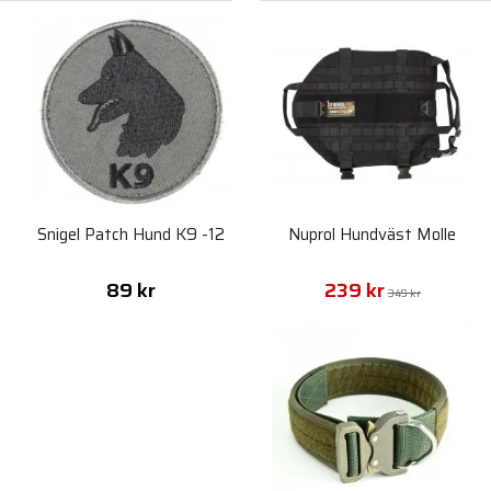
Snigel Patch Hund K9 -12
Nuprol Hundväst Molle
89 kr
239 kr
349 kr