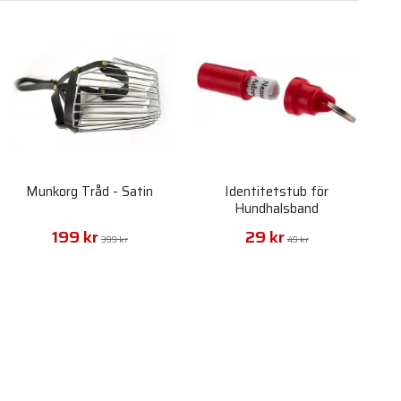
Munkorg Tråd - Satin
Identitetstub för
Hundhalsband
199 kr
29 kr
399 kr
49 kr