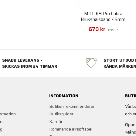
MDT K9 Pro Cobra
Brukshalsband 45mm
670 kr
1 095 kr
SNABB LEVERANS -
STORT UTBUD 
SKICKAS INOM 24 TIMMAR
KÄNDA MÄRKE
INFORMATION
BUTI
Butiken rekommenderar
Vår b
ormation
Butiksguider
och e
ans
Karriär
Öppet
ng
Kommande airsoftspel
Månd