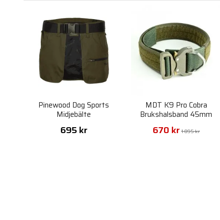
Pinewood Dog Sports
MDT K9 Pro Cobra
Midjebälte
Brukshalsband 45mm
695 kr
670 kr
1 095 kr