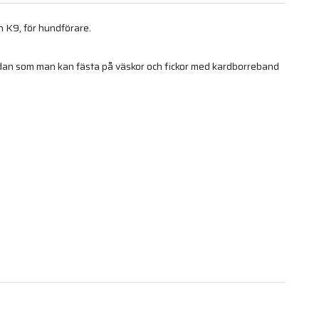
n K9, för hundförare.
an som man kan fästa på väskor och fickor med kardborreband