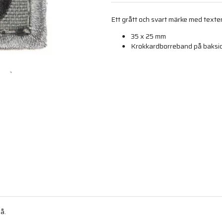
Ett grått och svart märke med texte
35 x 25 mm
Krokkardborreband på baksid
å.