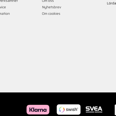
verksamhet
Om oss
Lörda
vice
Nyhetsbrev
rmation
Om cookies