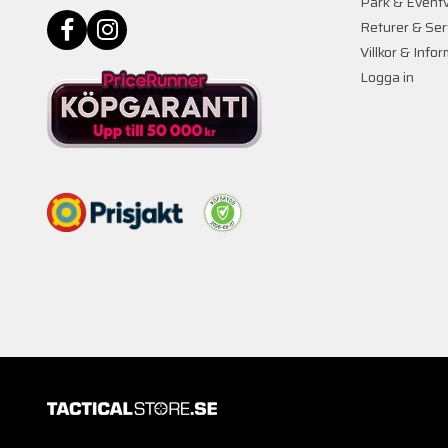
Park & Event
Returer & Ser
Villkor & Info
Logga in