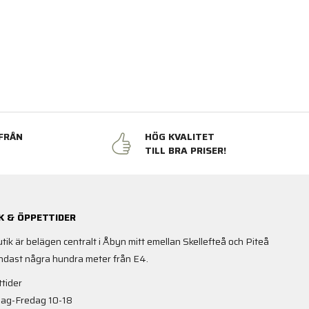
FRÅN
HÖG KVALITET
N
TILL BRA PRISER!
K & ÖPPETTIDER
utik är belägen centralt i Åbyn mitt emellan Skellefteå och Piteå
ndast några hundra meter från E4.
tider
ag-Fredag 10-18