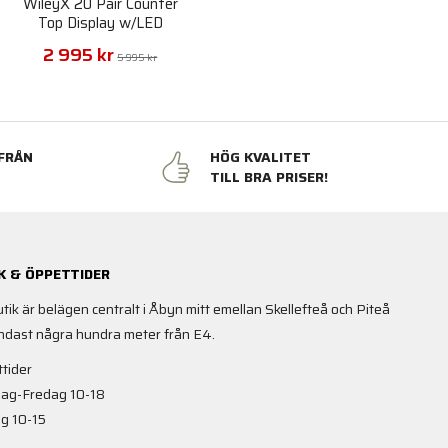
WileyX 20 Pair Counter
Top Display w/LED
2 995 kr
5 995 kr
FRÅN
HÖG KVALITET
N
TILL BRA PRISER!
K & ÖPPETTIDER
utik är belägen centralt i Åbyn mitt emellan Skellefteå och Piteå
ndast några hundra meter från E4.
tider
ag-Fredag 10-18
g 10-15