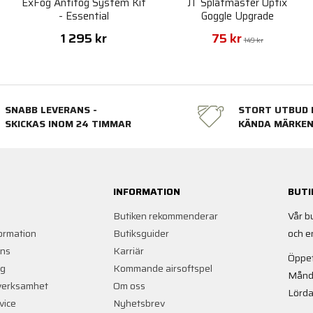
ExFog Antifog System Kit
JT Splatmaster Optix
- Essential
Goggle Upgrade
1 295 kr
75 kr
149 kr
SNABB LEVERANS -
STORT UTBUD 
SKICKAS INOM 24 TIMMAR
KÄNDA MÄRKE
INFORMATION
BUTI
Butiken rekommenderar
Vår b
ormation
Butiksguider
och e
ans
Karriär
Öppet
ng
Kommande airsoftspel
Månd
verksamhet
Om oss
Lörda
vice
Nyhetsbrev