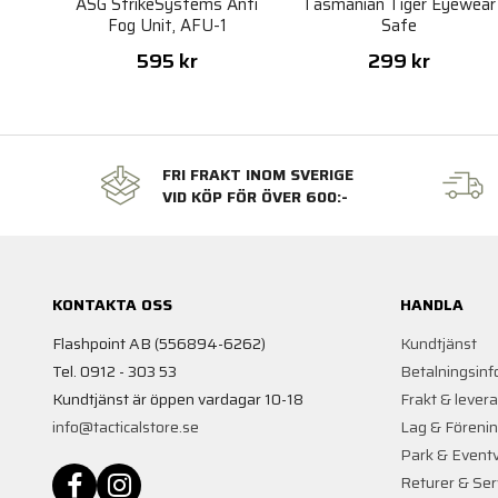
ASG StrikeSystems Anti
Tasmanian Tiger Eyewear
Fog Unit, AFU-1
Safe
595 kr
299 kr
FRI FRAKT INOM SVERIGE
VID KÖP FÖR ÖVER 600:-
KONTAKTA OSS
HANDLA
Flashpoint AB (556894-6262)
Kundtjänst
Tel. 0912 - 303 53
Betalningsinf
Kundtjänst är öppen vardagar 10-18
Frakt & lever
info@tacticalstore.se
Lag & Föreni
Park & Event
Returer & Ser