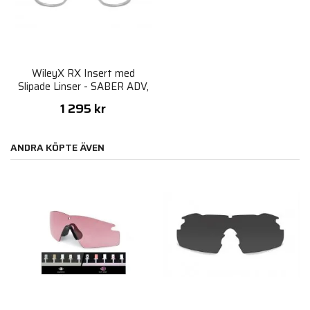
WileyX RX Insert med
Slipade Linser - SABER ADV,
Vapor 2,2, Rouge Comm
1 295 kr
ANDRA KÖPTE ÄVEN