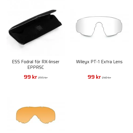
ESS Fodral för RX-linser
Wileyx PT-1 Extra Lens
EPPRSC
99 kr
99 kr
295 kr
249 kr