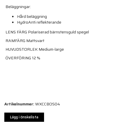
Beläggningar:
Hård beläggning
HydroAnti reflekterande
LENS FÄRG Polariserad bärnstensguld spegel
RAMFÄRG Mattsvart
HUVUDSTORLEK Medium-large
ÖVERFÖRING 12 %
Artikelnummer:
WXCCBOS04
Lägg i önskelista