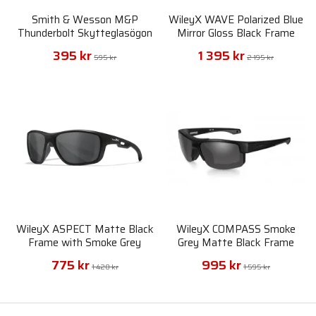
Smith & Wesson M&P
WileyX WAVE Polarized Blue
Thunderbolt Skytteglasögon
Mirror Gloss Black Frame
- Smoke
395 kr
1 395 kr
595 kr
2 195 kr
WileyX ASPECT Matte Black
WileyX COMPASS Smoke
Frame with Smoke Grey
Grey Matte Black Frame
Lenses Demo
775 kr
995 kr
1 420 kr
1 595 kr