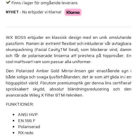
Finns i lager för omgående leverans
NYHET
- Nu erbjuder vi Klarna!
WX BOSS erbjuder en klassisk design med en unik omslutande
passform. Ramen är extremt flexibel och inkluderar vår avtagbara
skumpackning (Facial CavityTM Seal), som blockerar vind, damm
och får de polariserade linserna att prestera på toppnivåer. En
cool mattsvart ram som passar alla uniformer.
Den Polarized Amber Gold Mirror-linsen ger enastående syn i
både soliga och svaga ljusförhållanden; det är som att glida in i en
högupplöst värld. Förutom premiumoptik ger denna lins certifierat
spricksäkert skydd, absolut bländningsreducering och den
avancerade Wiley X Filter 8TM-tekniken.
FUNKTIONER:
ANSI HVP
EN.166 F
Polariserad
RX redo