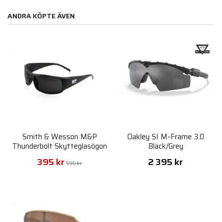
ANDRA KÖPTE ÄVEN
Smith & Wesson M&P
Oakley SI M-Frame 3.0
Thunderbolt Skytteglasögon
Black/Grey
- Smoke
395 kr
2 395 kr
595 kr