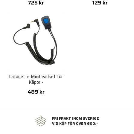
725 kr
129 kr
Lafayette Miniheadset för
Kåpor -
Sordin/Bilsom/Albecom/Biltema
489 kr
FRI FRAKT INOM SVERIGE
VID KÖP FÖR ÖVER 600:-