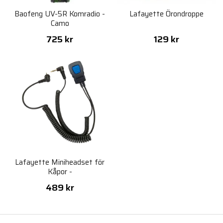
Baofeng UV-5R Komradio -
Lafayette Örondroppe
Camo
725 kr
129 kr
Lafayette Miniheadset för
Kåpor -
Sordin/Bilsom/Albecom/Biltema
489 kr