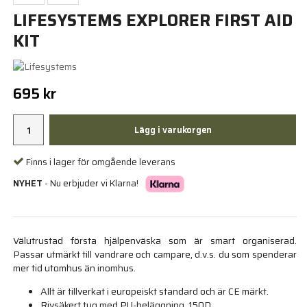
LIFESYSTEMS EXPLORER FIRST AID
KIT
695 kr
Lägg i varukorgen
Finns i lager för omgående leverans
NYHET
- Nu erbjuder vi Klarna!
Välutrustad första hjälpenväska som är smart organiserad.
Passar utmärkt till vandrare och campare, d.v.s. du som spenderar
mer tid utomhus än inomhus.
Allt är tillverkat i europeiskt standard och är CE märkt.
Rivsäkert tyg med PU-beläggning, 150D.