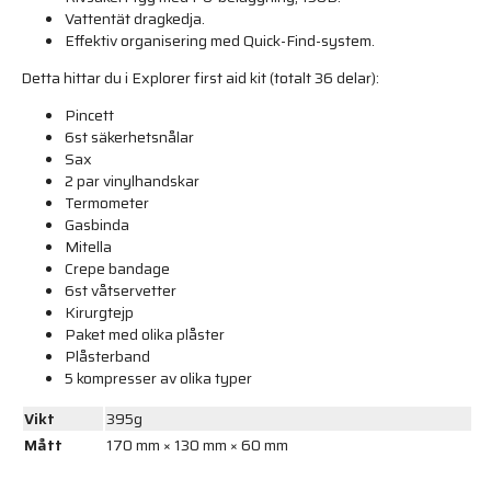
Vattentät dragkedja.
Effektiv organisering med Quick-Find-system.
Detta hittar du i Explorer first aid kit (totalt 36 delar):
Pincett
6st säkerhetsnålar
Sax
2 par vinylhandskar
Termometer
Gasbinda
Mitella
Crepe bandage
6st våtservetter
Kirurgtejp
Paket med olika plåster
Plåsterband
5 kompresser av olika typer
Vikt
395g
Mått
170 mm × 130 mm × 60 mm