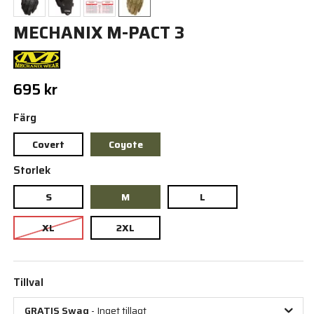
MECHANIX M-PACT 3
695 kr
Färg
Covert
Coyote
Storlek
S
M
L
XL
2XL
Tillval
GRATIS Swag
- Inget tillagt