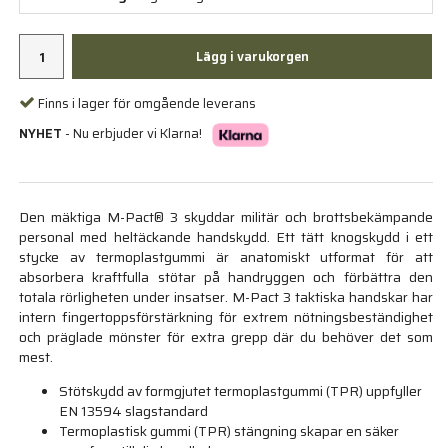
Lägg i varukorgen
Finns i lager för omgående leverans
NYHET
- Nu erbjuder vi Klarna!
Den mäktiga M-Pact® 3 skyddar militär och brottsbekämpande
personal med heltäckande handskydd. Ett tätt knogskydd i ett
stycke av termoplastgummi är anatomiskt utformat för att
absorbera kraftfulla stötar på handryggen och förbättra den
totala rörligheten under insatser. M-Pact 3 taktiska handskar har
intern fingertoppsförstärkning för extrem nötningsbeständighet
och präglade mönster för extra grepp där du behöver det som
mest.
Stötskydd av formgjutet termoplastgummi (TPR) uppfyller
EN 13594 slagstandard
Termoplastisk gummi (TPR) stängning skapar en säker