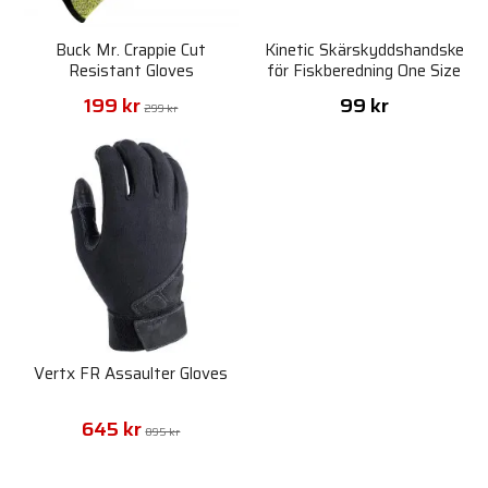
Buck Mr. Crappie Cut
Kinetic Skärskyddshandske
Resistant Gloves
för Fiskberedning One Size
199 kr
99 kr
299 kr
Vertx FR Assaulter Gloves
645 kr
895 kr