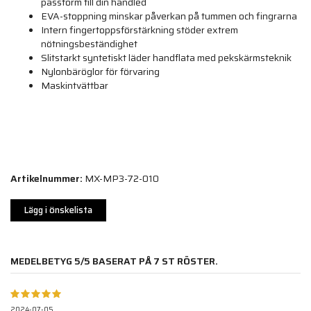
passform till din handled
EVA-stoppning minskar påverkan på tummen och fingrarna
Intern fingertoppsförstärkning stöder extrem
nötningsbeständighet
Slitstarkt syntetiskt läder handflata med pekskärmsteknik
Nylonbäröglor för förvaring
Maskintvättbar
Artikelnummer:
MX-MP3-72-010
Lägg i önskelista
MEDELBETYG
5
/5 BASERAT PÅ
7
ST RÖSTER.
2024-07-05