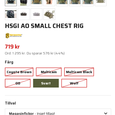
HSGI AO SMALL CHEST RIG
719 kr
Ord.
1 295 kr
. Du sparar
576 kr
(
44
%)
Färg
Coyote Brown
Multicam
Multicam Black
OD
Svart
Wolf
Tillval
Magasinfickor
- Inget tillagt