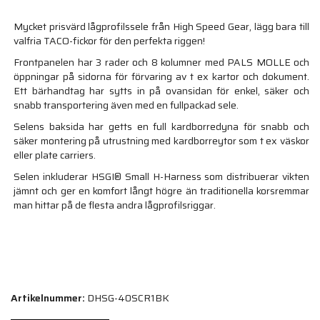
Mycket prisvärd lågprofilssele från High Speed Gear, lägg bara till
valfria TACO-fickor för den perfekta riggen!
Frontpanelen har 3 rader och 8 kolumner med PALS MOLLE och
öppningar på sidorna för förvaring av t ex kartor och dokument.
Ett bärhandtag har sytts in på ovansidan för enkel, säker och
snabb transportering även med en fullpackad sele.
Selens baksida har getts en full kardborredyna för snabb och
säker montering på utrustning med kardborreytor som t ex väskor
eller plate carriers.
Selen inkluderar HSGI® Small H-Harness som distribuerar vikten
jämnt och ger en komfort långt högre än traditionella korsremmar
man hittar på de flesta andra lågprofilsriggar.
Artikelnummer:
DHSG-40SCR1BK