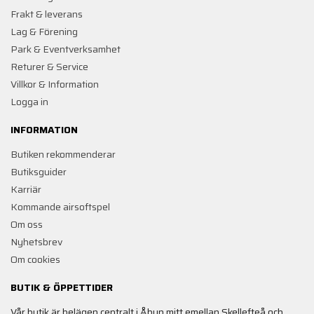
Frakt & leverans
Lag & Förening
Park & Eventverksamhet
Returer & Service
Villkor & Information
Logga in
INFORMATION
Butiken rekommenderar
Butiksguider
Karriär
Kommande airsoftspel
Om oss
Nyhetsbrev
Om cookies
BUTIK & ÖPPETTIDER
Vår butik är belägen centralt i Åbyn mitt emellan Skellefteå och