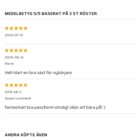
MEDELBETYG
5
/5 BASERAT PÅ
3
ST RÖSTER.
2020-07-31
2020-06-14
Pierre
Helt klart en bra väst för nybörjare
2019-08-11
Jesper Lundstedt
fantastiskt bra passform! otroligt skön att bära på! :)
ANDRA KÖPTE ÄVEN