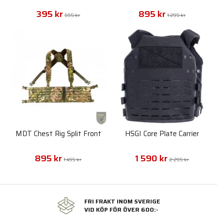
395 kr
895 kr
695 kr
1 295 kr
MDT Chest Rig Split Front
HSGI Core Plate Carrier
895 kr
1 590 kr
1 495 kr
2 295 kr
FRI FRAKT INOM SVERIGE
VID KÖP FÖR ÖVER 600:-