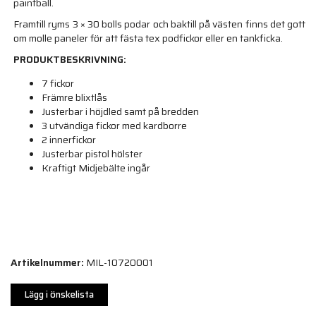
paintball.
Framtill ryms 3 × 30 bolls podar och baktill på västen finns det gott
om molle paneler för att fästa tex podfickor eller en tankficka.
PRODUKTBESKRIVNING:
7 fickor
Främre blixtlås
Justerbar i höjdled samt på bredden
3 utvändiga fickor med kardborre
2 innerfickor
Justerbar pistol hölster
Kraftigt Midjebälte ingår
Artikelnummer:
MIL-10720001
Lägg i önskelista