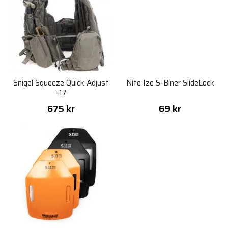
Snigel Squeeze Quick Adjust
Nite Ize S-Biner SlideLock
-17
675 kr
69 kr