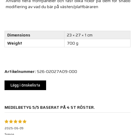
Använd flera frontpaneler och fäst olika fickor på dem för snabb
modifiering av vad du bär på västen/plattbäraren
Dimensions
23 × 27 × 1 cm
Weight
700 g
Artikelnummer:
S26-02027A09-000
Lägg i önskelista
MEDELBETYG
5
/5 BASERAT PÅ
4
ST RÖSTER.
2025-06-09
Simon