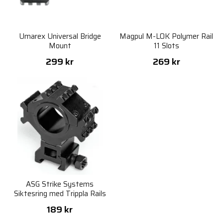
Umarex Universal Bridge
Magpul M-LOK Polymer Rail
Mount
11 Slots
299 kr
269 kr
ASG Strike Systems
Siktesring med Trippla Rails
189 kr