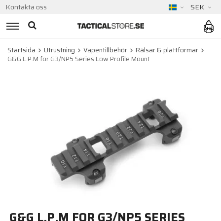
Kontakta oss
SEK
Startsida
Utrustning
Vapentillbehör
Rälsar & plattformar
G&G L.P.M for G3/NP5 Series Low Profile Mount
G&G L.P.M FOR G3/NP5 SERIES