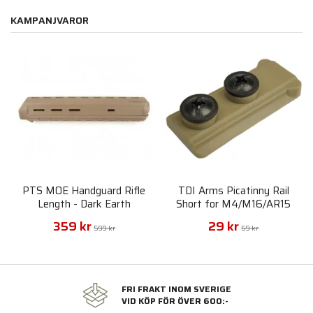
KAMPANJVAROR
PTS MOE Handguard Rifle
TDI Arms Picatinny Rail
Length - Dark Earth
Short for M4/M16/AR15
359 kr
29 kr
599 kr
69 kr
FRI FRAKT INOM SVERIGE
VID KÖP FÖR ÖVER 600:-