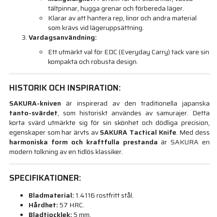
tältpinnar, hugga grenar och förbereda läger.
Klarar av att hantera rep, linor och andra material
som krävs vid lägeruppsättning.
Vardagsanvändning:
Ett utmärkt val för EDC (Everyday Carry) tack vare sin
kompakta och robusta design.
HISTORIK OCH INSPIRATION:
SAKURA-kniven
är inspirerad av den traditionella japanska
tanto-svärdet
, som historiskt användes av samurajer. Detta
korta svärd utmärkte sig för sin skönhet och dödliga precision,
egenskaper som har ärvts av
SAKURA Tactical Knife
. Med dess
harmoniska form och kraftfulla prestanda
är SAKURA en
modern tolkning av en tidlös klassiker.
SPECIFIKATIONER:
Bladmaterial:
1.4116 rostfritt stål.
Hårdhet:
57 HRC.
Bladtjocklek:
5 mm.