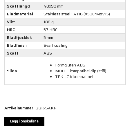
Skaftlängd
40х90 mm
Bladmaterial
Stainless steel 1.4116 (X50CrMoV15)
Vikt
188 g
HRC
57 HRC
Bladtjocklek
5 mm
Bladfinish
Svart coating
Skaft
ABS
Formgjuten ABS
Slida
MOLLE kompatibel clip (stål)
TEK-LOK kompatibel
Artikelnummer:
BBK-SAKR
Lägg i önskelista