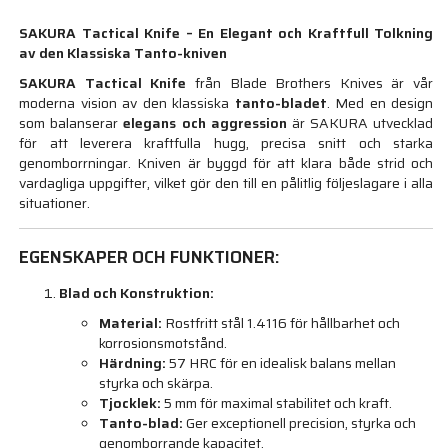
SAKURA Tactical Knife – En Elegant och Kraftfull Tolkning
av den Klassiska Tanto-kniven
SAKURA Tactical Knife
från Blade Brothers Knives är vår
moderna vision av den klassiska
tanto-bladet
. Med en design
som balanserar
elegans och aggression
är SAKURA utvecklad
för att leverera kraftfulla hugg, precisa snitt och starka
genomborrningar. Kniven är byggd för att klara både strid och
vardagliga uppgifter, vilket gör den till en pålitlig följeslagare i alla
situationer.
EGENSKAPER OCH FUNKTIONER:
Blad och Konstruktion:
Material:
Rostfritt stål 1.4116 för hållbarhet och
korrosionsmotstånd.
Härdning:
57 HRC för en idealisk balans mellan
styrka och skärpa.
Tjocklek:
5 mm för maximal stabilitet och kraft.
Tanto-blad:
Ger exceptionell precision, styrka och
genomborrande kapacitet.