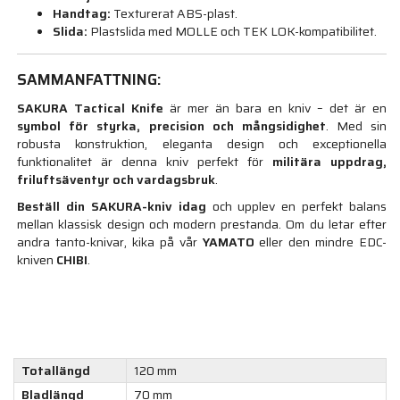
Handtag:
Texturerat ABS-plast.
Slida:
Plastslida med MOLLE och TEK LOK-kompatibilitet.
SAMMANFATTNING:
SAKURA Tactical Knife
är mer än bara en kniv – det är en
symbol för styrka, precision och mångsidighet
. Med sin
robusta konstruktion, eleganta design och exceptionella
funktionalitet är denna kniv perfekt för
militära uppdrag,
friluftsäventyr och vardagsbruk
.
Beställ din SAKURA-kniv idag
och upplev en perfekt balans
mellan klassisk design och modern prestanda. Om du letar efter
andra tanto-knivar, kika på vår
YAMATO
eller den mindre EDC-
kniven
CHIBI
.
Totallängd
120 mm
Bladlängd
70 mm