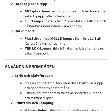
Handtag och Grepp:
ABS-plasthandtag:
Ergonomiskt och texturerat för
säkert grepp i alla förhållanden.
Full Tang-konstruktion:
Säkerställer pålitlighet och
hållbarhet under intensiv användning.
Bärkomfort:
Plastslida med MOLLE-kompatibilitet:
Lätt att
fästa på taktisk utrustning.
TEK LOK-kompatibla hål:
Ger fler bäralternativ och
säker transport.
ANVÄNDNINGSOMRÅDEN:
Strid och Självförsvar:
Idealisk för närstrid, tack vare dess kraftfulla hugg-
och genomborrningsförmåga.
Effektiv för att hantera taktiska uppgifter i urbana
och militära miljöer.
Friluftsliv och Camping:
Mångsidighet:
Perfekt för att skära mat, vässa