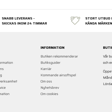
SNABB LEVERANS -
STORT UTBUD 
SKICKAS INOM 24 TIMMAR
KÄNDA MÄRKE
INFORMATION
BUTI
Butiken rekommenderar
Vår b
ormation
Butiksguider
och e
ans
Karriär
Öppet
ng
Kommande airsoftspel
Månd
verksamhet
Om oss
Lörda
vice
Nyhetsbrev
rmation
Om cookies