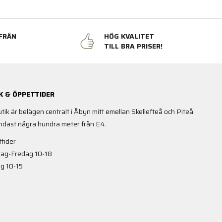
FRÅN
HÖG KVALITET
N
TILL BRA PRISER!
K & ÖPPETTIDER
utik är belägen centralt i Åbyn mitt emellan Skellefteå och Piteå
ndast några hundra meter från E4.
tider
ag-Fredag 10-18
g 10-15