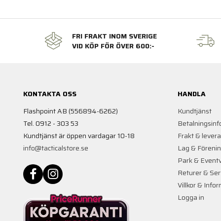
FRI FRAKT INOM SVERIGE
VID KÖP FÖR ÖVER 600:-
KONTAKTA OSS
HANDLA
Flashpoint AB (556894-6262)
Kundtjänst
Tel. 0912 - 303 53
Betalningsinf
Kundtjänst är öppen vardagar 10-18
Frakt & lever
info@tacticalstore.se
Lag & Föreni
Park & Event
Returer & Ser
Villkor & Info
Logga in