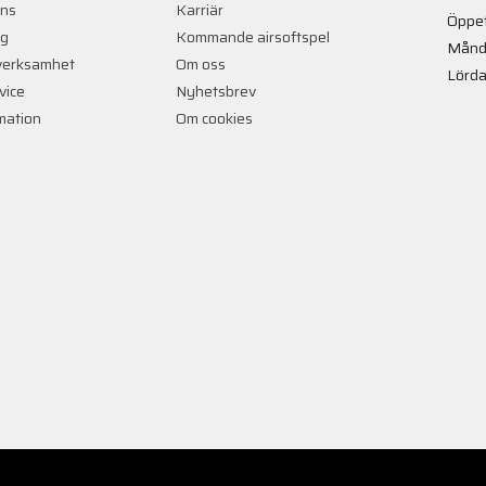
ans
Karriär
Öppet
ng
Kommande airsoftspel
Månd
verksamhet
Om oss
Lörda
vice
Nyhetsbrev
rmation
Om cookies