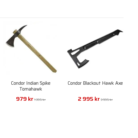
Condor Indian Spike
Condor Blackout Hawk Axe
Tomahawk
979 kr
2 995 kr
1 395 kr
3 995 kr