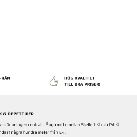
FRÅN
HÖG KVALITET
N
TILL BRA PRISER!
K & ÖPPETTIDER
utik är belägen centralt i Åbyn mitt emellan Skellefteå och Piteå
ndast några hundra meter från E4.