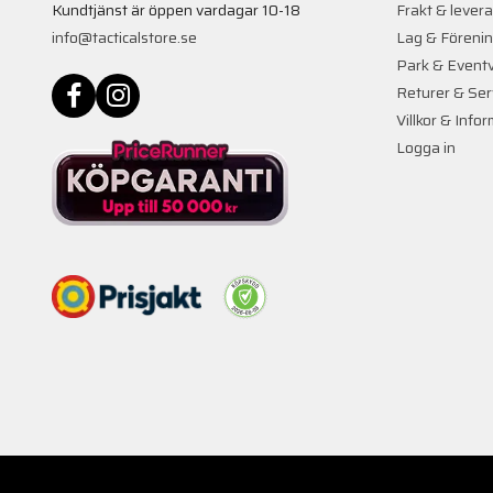
Kundtjänst är öppen vardagar 10-18
Frakt & lever
info@tacticalstore.se
Lag & Föreni
Park & Event
Returer & Ser
Villkor & Info
Logga in