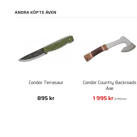
ANDRA KÖPTE ÄVEN
Condor Terrasaur
Condor Country Backroads
Axe
895 kr
1 995 kr
2 795 kr