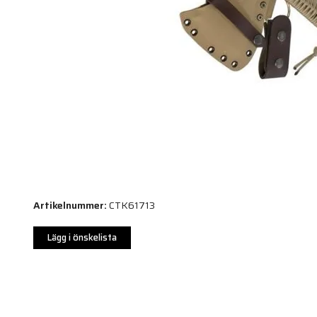
Artikelnummer:
CTK61713
Lägg i önskelista