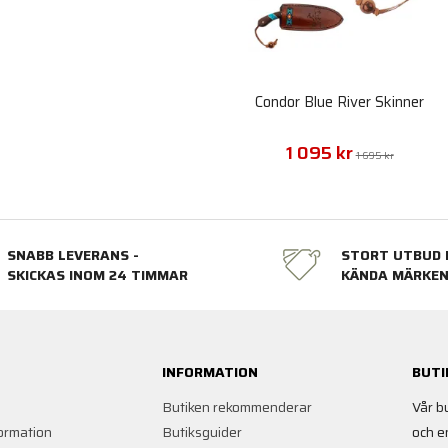
Condor Blue River Skinner
1 095 kr
1 695 kr
SNABB LEVERANS -
STORT UTBUD 
SKICKAS INOM 24 TIMMAR
KÄNDA MÄRKE
INFORMATION
BUTI
Butiken rekommenderar
Vår b
ormation
Butiksguider
och e