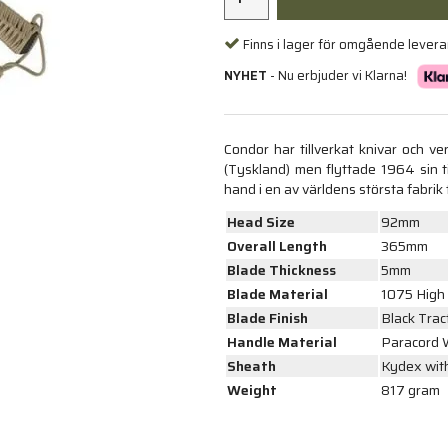
Finns i lager för omgående lever
NYHET
- Nu erbjuder vi Klarna!
Condor har tillverkat knivar och ve
(Tyskland) men flyttade 1964 sin til
hand i en av världens största fabrik 
Head Size
92mm
Overall Length
365mm
Blade Thickness
5mm
Blade Material
1075 High
Blade Finish
Black Trac
Handle Material
Paracord 
Sheath
Kydex wit
Weight
817 gram