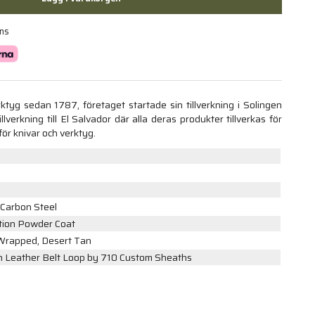
ans
rktyg sedan 1787, företaget startade sin tillverkning i Solingen
lverkning till El Salvador där alla deras produkter tillverkas för
för knivar och verktyg.
 Carbon Steel
tion Powder Coat
Wrapped, Desert Tan
h Leather Belt Loop by 710 Custom Sheaths