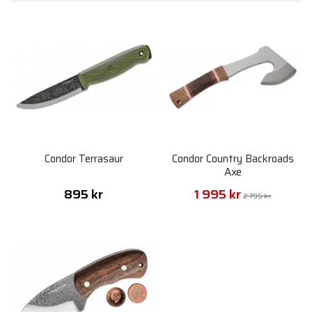
Condor Terrasaur
Condor Country Backroads
Axe
895 kr
1 995 kr
2 795 kr