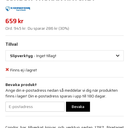
659 kr
Ord.
945 kr
. Du sparar
286 kr
(
30
%)
Tillval
Slipverktyg
- Inget tillagt
Finns ej i lagret
Bevaka produkt
Ange din e-postadress nedan så meddelar vi dig när produkten
finns i lager! Din e-postadress sparas i upp till 180 dagar.
Bevaka
Condor har tillverkat knivar och verktyg sedan 1787, företaget