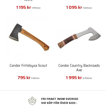
1 195 kr
1 095 kr
1 795 kr
1 695 kr
Condor Fritidsyxa Scout
Condor Country Backroads
Axe
795 kr
1 995 kr
1 195 kr
2 795 kr
FRI FRAKT INOM SVERIGE
VID KÖP FÖR ÖVER 600:-