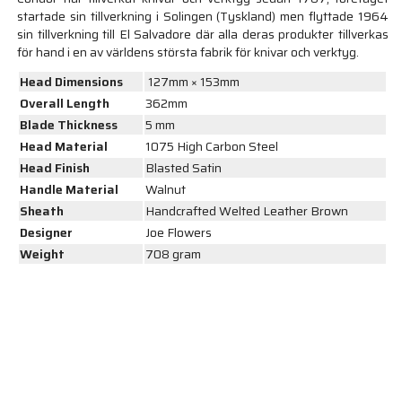
startade sin tillverkning i Solingen (Tyskland) men flyttade 1964
sin tillverkning till El Salvadore där alla deras produkter tillverkas
för hand i en av världens största fabrik för knivar och verktyg.
Head Dimensions
127mm × 153mm
Overall Length
362mm
Blade Thickness
5 mm
Head Material
1075 High Carbon Steel
Head Finish
Blasted Satin
Handle Material
Walnut
Sheath
Handcrafted Welted Leather Brown
Designer
Joe Flowers
Weight
708 gram