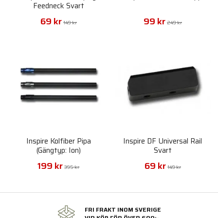
Feedneck Svart
69 kr
99 kr
149 kr
249 kr
Inspire Kolfiber Pipa
Inspire DF Universal Rail
(Gängtyp: Ion)
Svart
199 kr
69 kr
395 kr
149 kr
FRI FRAKT INOM SVERIGE
VID KÖP FÖR ÖVER 600:-