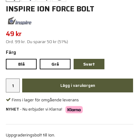
INSPIRE ION FORCE BOLT
49 kr
Ord.
99 kr
. Du sparar
50 kr
(
51
%)
Färg
Blå
Grå
Svart
Lägg i varukorgen
Finns i lager för omgående leverans
NYHET
- Nu erbjuder vi Klarna!
Uppgraderingsbolt till Ion.