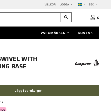
VILLKOR
LOGGA IN
SEK
0
VARUMÄRKEN
KONTAKT
SWIVEL WITH
ING BASE
Lägg i varukorgen
ans