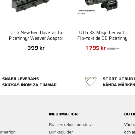
UTG New Gen Dovetail to
UTG 3X Magnifier with
Picatinny/ Weaver Adaptor
Flip-to-side QD Picatinny
Mount
Mount
399 kr
1 795 kr
2 395 kr
SNABB LEVERANS -
STORT UTBUD 
SKICKAS INOM 24 TIMMAR
KÄNDA MÄRKE
INFORMATION
BUTI
Butiken rekommenderar
Vår b
ormation
Butiksguider
och e