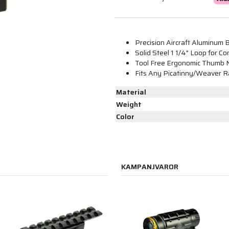
Precision Aircraft Aluminum 
Solid Steel 1 1/4" Loop for C
Tool Free Ergonomic Thumb N
Fits Any Picatinny/Weaver Ra
Material
Weight
Color
KAMPANJVAROR