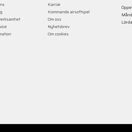
ans
Karriär
Öppet
ng
Kommande airsoftspel
Månd
verksamhet
Om oss
Lörda
vice
Nyhetsbrev
rmation
Om cookies