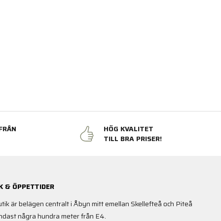
FRÅN
HÖG KVALITET
N
TILL BRA PRISER!
K & ÖPPETTIDER
utik är belägen centralt i Åbyn mitt emellan Skellefteå och Piteå
ndast några hundra meter från E4.