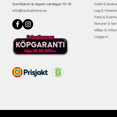
Kundtjänst är öppen vardagar 10-18
Frakt & lever
info@tacticalstore.se
Lag & Föreni
Park & Event
Returer & Ser
Villkor & Info
Logga in