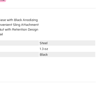
Base with Black Anodizing
onvenient Sling Attachment
ut with Retention Design
il
Steel
1.3 oz
Black