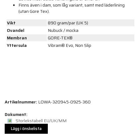
Finns även i dam, som låg variant, samt med läderlining
(utan Gore Tex).
Vikt
890 gram/par (UK 5)
Ovandel
Nubuck / mocka
Membran
GORE-TEX®
Yttersula
Vibram® Evo, Non Slip
Artikelnummer:
LOWA-320945-0925-360
Dokument:
Storlekstabell EU/UK/MM
Lägg i önskelista