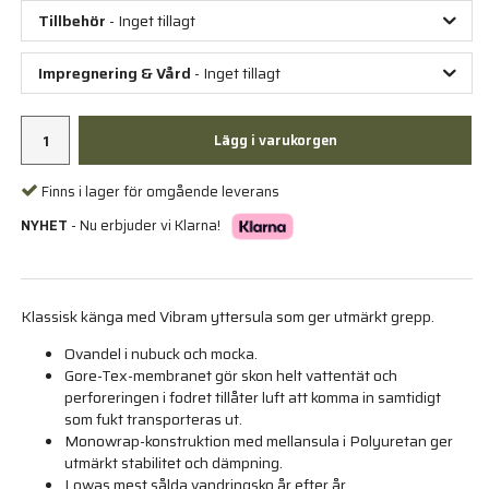
Tillbehör
- Inget tillagt
Impregnering & Vård
- Inget tillagt
Lägg i varukorgen
Finns i lager för omgående leverans
NYHET
- Nu erbjuder vi Klarna!
Klassisk känga med Vibram yttersula som ger utmärkt grepp.
Ovandel i nubuck och mocka.
Gore-Tex-membranet gör skon helt vattentät och
perforeringen i fodret tillåter luft att komma in samtidigt
som fukt transporteras ut.
Monowrap-konstruktion med mellansula i Polyuretan ger
utmärkt stabilitet och dämpning.
Lowas mest sålda vandringsko år efter år.