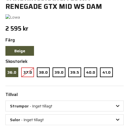
RENEGADE GTX MID WS DAM
2 595 kr
Färg
Beige
Skostorlek
36.0
37.0
38.0
39.0
39.5
40.0
41.0
Tillval
Strumpor
- Inget tillagt
Sulor
- Inget tillagt