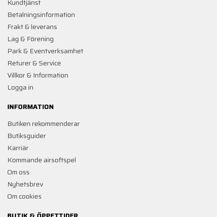
Kundtjänst
Betalningsinformation
Frakt & leverans
Lag & Förening
Park & Eventverksamhet
Returer & Service
Villkor & Information
Logga in
INFORMATION
Butiken rekommenderar
Butiksguider
Karriär
Kommande airsoftspel
Om oss
Nyhetsbrev
Om cookies
BUTIK & ÖPPETTIDER