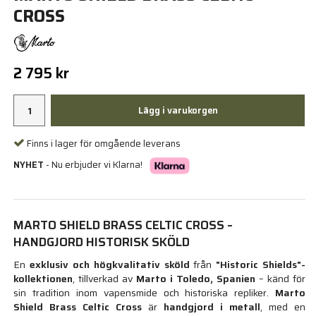
CROSS
2 795 kr
Lägg i varukorgen
Finns i lager för omgående leverans
NYHET
- Nu erbjuder vi Klarna!
MARTO SHIELD BRASS CELTIC CROSS –
HANDGJORD HISTORISK SKÖLD
En
exklusiv och högkvalitativ sköld
från
"Historic Shields"-
kollektionen
, tillverkad av
Marto i Toledo, Spanien
– känd för
sin tradition inom vapensmide och historiska repliker.
Marto
Shield Brass Celtic Cross
är
handgjord i metall
, med en