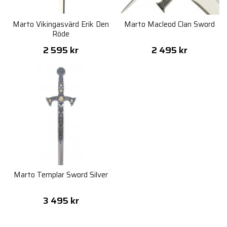
Marto Vikingasvärd Erik Den
Marto Macleod Clan Sword
Röde
2 595 kr
2 495 kr
Marto Templar Sword Silver
3 495 kr