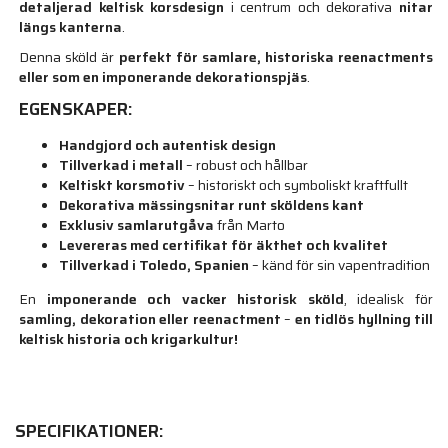
detaljerad keltisk korsdesign
i centrum och dekorativa
nitar
längs kanterna
.
Denna sköld är
perfekt för samlare, historiska reenactments
eller som en imponerande dekorationspjäs
.
EGENSKAPER:
Handgjord och autentisk design
Tillverkad i metall
– robust och hållbar
Keltiskt korsmotiv
– historiskt och symboliskt kraftfullt
Dekorativa mässingsnitar runt sköldens kant
Exklusiv samlarutgåva
från Marto
Levereras med certifikat för äkthet och kvalitet
Tillverkad i Toledo, Spanien
– känd för sin vapentradition
En
imponerande och vacker historisk sköld
, idealisk för
samling, dekoration eller reenactment
–
en tidlös hyllning till
keltisk historia och krigarkultur!
SPECIFIKATIONER: