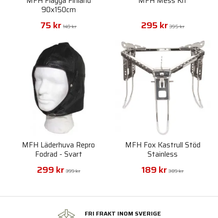
MFH Flagga Finland
MFH Mess Kit
90x150cm
75 kr
295 kr
149 kr
395 kr
MFH Läderhuva Repro
MFH Fox Kastrull Stöd
Fodrad - Svart
Stainless
299 kr
189 kr
399 kr
389 kr
FRI FRAKT INOM SVERIGE