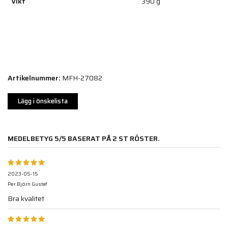
Vikt
390 g
Artikelnummer:
MFH-27082
Lägg i önskelista
MEDELBETYG
5
/5 BASERAT PÅ
2
ST RÖSTER.
2023-05-15
Per Björn Gustaf
Bra kvalitet