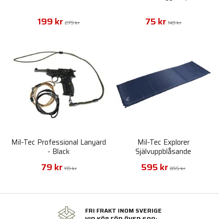
199 kr
75 kr
279 kr
149 kr
Mil-Tec Professional Lanyard
Mil-Tec Explorer
- Black
Självuppblåsande
Liggunderlag Extreme
79 kr
595 kr
Thermo
119 kr
895 kr
FRI FRAKT INOM SVERIGE
VID KÖP FÖR ÖVER 600:-