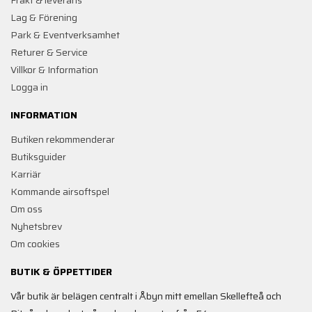
Frakt & leverans
Lag & Förening
Park & Eventverksamhet
Returer & Service
Villkor & Information
Logga in
INFORMATION
Butiken rekommenderar
Butiksguider
Karriär
Kommande airsoftspel
Om oss
Nyhetsbrev
Om cookies
BUTIK & ÖPPETTIDER
Vår butik är belägen centralt i Åbyn mitt emellan Skellefteå och