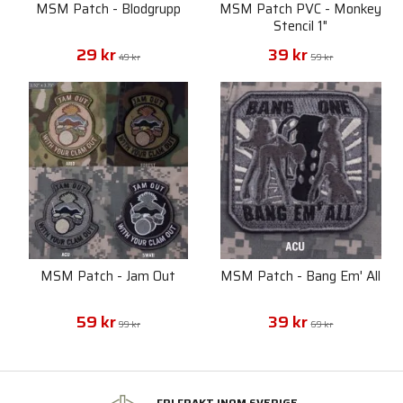
MSM Patch - Blodgrupp
MSM Patch PVC - Monkey
Stencil 1"
29 kr
39 kr
49 kr
59 kr
MSM Patch - Jam Out
MSM Patch - Bang Em' All
59 kr
39 kr
99 kr
69 kr
FRI FRAKT INOM SVERIGE