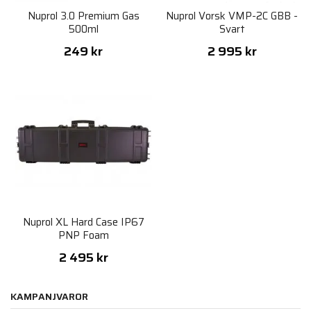
Nuprol 3.0 Premium Gas
Nuprol Vorsk VMP-2C GBB -
500ml
Svart
249 kr
2 995 kr
Nuprol XL Hard Case IP67
PNP Foam
2 495 kr
KAMPANJVAROR