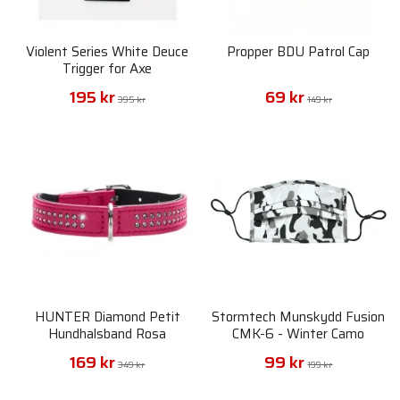
Violent Series White Deuce
Propper BDU Patrol Cap
Trigger for Axe
195 kr
69 kr
395 kr
149 kr
HUNTER Diamond Petit
Stormtech Munskydd Fusion
Hundhalsband Rosa
CMK-6 - Winter Camo
169 kr
99 kr
349 kr
199 kr