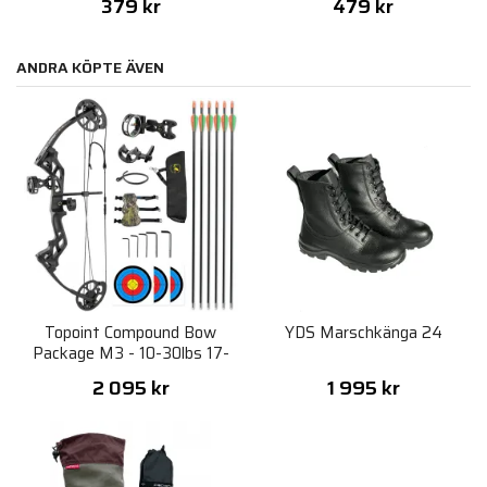
379 kr
479 kr
ANDRA KÖPTE ÄVEN
Topoint Compound Bow
YDS Marschkänga 24
Package M3 - 10-30lbs 17-
27" RH
2 095 kr
1 995 kr