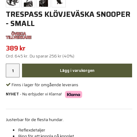
TRESPASS KLÖVJEVÄSKA SNOOPER
- SMALL
389 kr
Ord.
645 kr
. Du sparar
256 kr
(
40
%)
Lägg i varukorgen
Finns i lager för omgående leverans
NYHET
- Nu erbjuder vi Klarna!
Justerbar för de flesta hundar.
Reflexdetaljer
Ring för att koppla på kopplet