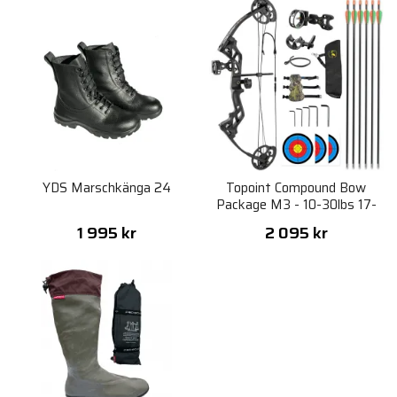
YDS Marschkänga 24
Topoint Compound Bow
Package M3 - 10-30lbs 17-
27" RH
1 995 kr
2 095 kr