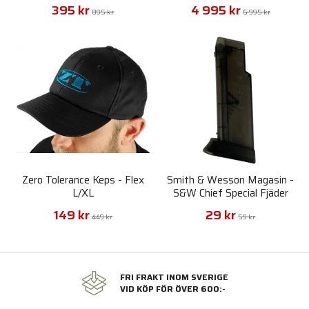
Rörligt Skjutmål
395 kr
4 995 kr
895 kr
6 995 kr
Zero Tolerance Keps - Flex
Smith & Wesson Magasin -
L/XL
S&W Chief Special Fjäder
Pistol 6mm
149 kr
29 kr
449 kr
59 kr
FRI FRAKT INOM SVERIGE
VID KÖP FÖR ÖVER 600:-