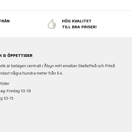
FRÅN
HÖG KVALITET
N
TILL BRA PRISER!
K & ÖPPETTIDER
utik är belägen centralt i Åbyn mitt emellan Skellefteå och Piteå
ndast några hundra meter från E4.
tider
ag-Fredag 10-18
g 10-15