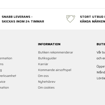
SNABB LEVERANS -
STORT UTBUD 
SKICKAS INOM 24 TIMMAR
KÄNDA MÄRKE
INFORMATION
BUTI
Butiken rekommenderar
Vår b
ormation
Butiksguider
och e
ans
Karriär
Öppet
ng
Kommande airsoftspel
Månd
verksamhet
Om oss
Lörda
vice
Nyhetsbrev
rmation
Om cookies