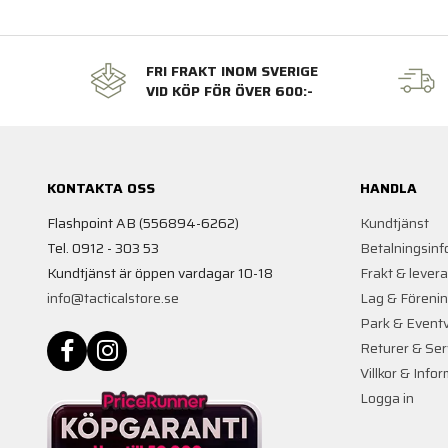
FRI FRAKT INOM SVERIGE
VID KÖP FÖR ÖVER 600:-
KONTAKTA OSS
HANDLA
Flashpoint AB (556894-6262)
Kundtjänst
Tel. 0912 - 303 53
Betalningsinf
Kundtjänst är öppen vardagar 10-18
Frakt & lever
info@tacticalstore.se
Lag & Föreni
Park & Event
Returer & Ser
Villkor & Info
Logga in