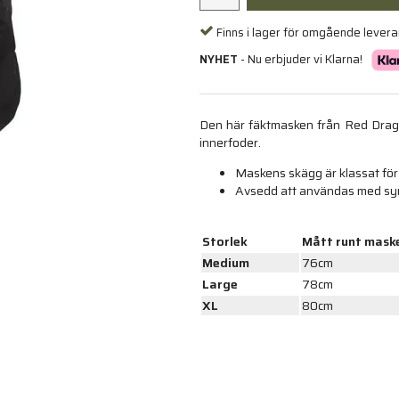
Finns i lager för omgående lever
NYHET
- Nu erbjuder vi Klarna!
Den här fäktmasken från Red Dragon
innerfoder.
Maskens skägg är klassat fö
Avsedd att användas med syn
Storlek
Mått runt mask
Medium
76cm
Large
78cm
XL
80cm