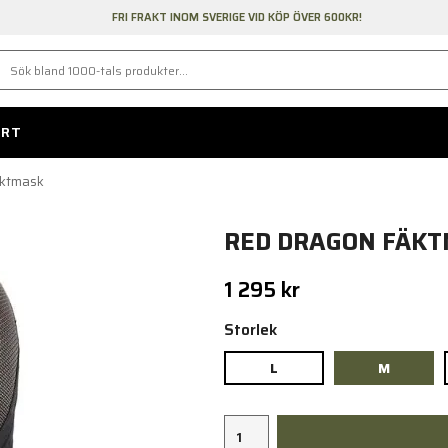
FRI FRAKT INOM SVERIGE VID KÖP ÖVER 600KR!
ORT
äktmask
RED DRAGON FÄK
1 295 kr
Storlek
L
M