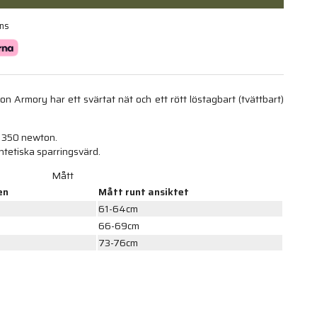
ans
 Armory har ett svärtat nät och ett rött löstagbart (tvättbart)
r 350 newton.
tetiska sparringsvärd.
Mått
en
Mått runt ansiktet
61-64cm
66-69cm
73-76cm