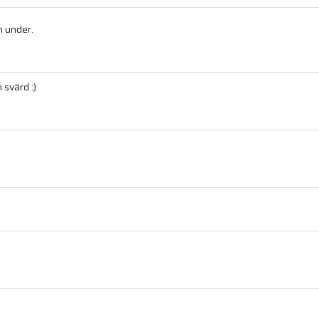
n under.
 svärd :)