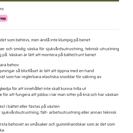
ans
 det som behövs, men ändå inte klumpig på benet.
er och smidig väska för sjukvårdsutrustning, teknisk utrustning
g på. Väskan är lätt att montera på bältet/runt benet.
ara behov
yvningar så blixtlåset är lätt att öppna med en hand
nät som har reglerbara elastiska snoddar för säkring av
dja för att innehållet inte skall kunna trilla ut
e för att fungera att jobba i när man sitter på knä och har väskan
t i bältet eller fästas på västen
sjukvårdsutrustning, fält- arbetsutrustning eller annan teknisk
, första behovet av småsaker och gummihandskar som är det som
cka