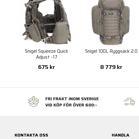
Snigel Squeeze Quick
Snigel 100L Ryggsäck 2.0
Adjust -17
675 kr
8 779 kr
FRI FRAKT INOM SVERIGE
VID KÖP FÖR ÖVER 600:-
KONTAKTA OSS
HANDLA