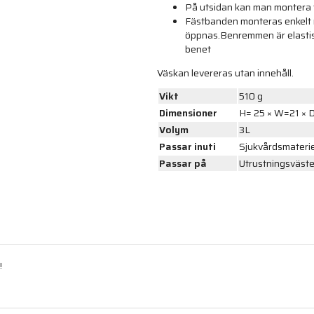
På utsidan kan man montera f
Fästbanden monteras enkelt m
öppnas.Benremmen är elastisk
benet
Väskan levereras utan innehåll.
Vikt
510 g
Dimensioner
H= 25 × W=21 × 
Volym
3L
Passar inuti
Sjukvårdsmateriel
Passar på
Utrustningsvästen
!