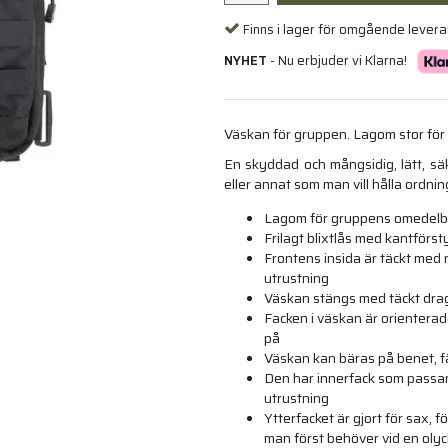
Finns i lager för omgående lever
NYHET
- Nu erbjuder vi Klarna!
Väskan för gruppen. Lagom stor för
En skyddad och mångsidig, lätt, säk
eller annat som man vill hålla ordnin
Lagom för gruppens omedelb
Frilagt blixtlås med kantförst
Frontens insida är täckt med 
utrustning
Väskan stängs med täckt dragke
Facken i väskan är orienterad
på
Väskan kan bäras på benet, fäs
Den har innerfack som passar 
utrustning
Ytterfacket är gjort för sax
man först behöver vid en oly