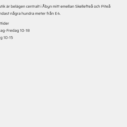
utik är belägen centralt i Åbyn mitt emellan Skellefteå och Piteå
ndast några hundra meter från E4.
tider
ag-Fredag 10-18
g 10-15