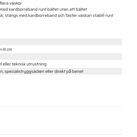
lera väskor
ed kardborreband runt bältet utan att bältet
, stängs med kardborreband och fäster väskan stabilt runt
D=8 cm
 eller teknisk utrustning.
, specialistryggsäcken eller direkt på benet