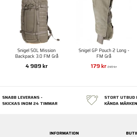
Snigel 50L Mission
Snigel GP Pouch 2 Long -
Backpack 3.0 FM Grå
FM Grå
4 989 kr
179 kr
249 kr
SNABB LEVERANS -
STORT UTBUD 
SKICKAS INOM 24 TIMMAR
KÄNDA MÄRKE
INFORMATION
BUTI