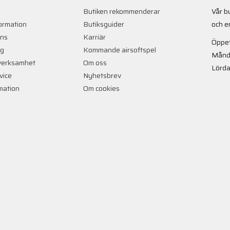
Butiken rekommenderar
Vår b
ormation
Butiksguider
och e
ans
Karriär
Öppet
ng
Kommande airsoftspel
Månd
verksamhet
Om oss
Lörda
vice
Nyhetsbrev
rmation
Om cookies