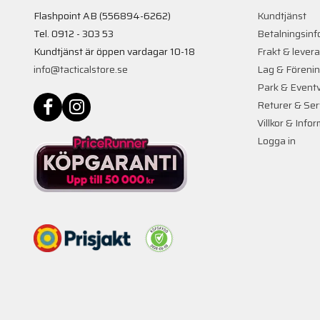
Flashpoint AB (556894-6262)
Kundtjänst
Tel. 0912 - 303 53
Betalningsinf
Kundtjänst är öppen vardagar 10-18
Frakt & lever
info@tacticalstore.se
Lag & Föreni
Park & Event
Returer & Ser
Villkor & Info
Logga in