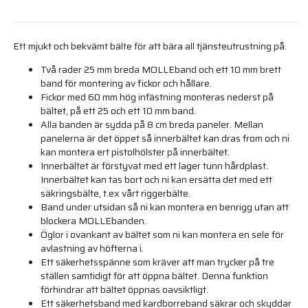
Ett mjukt och bekvämt bälte för att bära all tjänsteutrustning på.
Två rader 25 mm breda MOLLEband och ett 10 mm brett
band för montering av fickor och hållare.
Fickor med 60 mm hög infästning monteras nederst på
bältet, på ett 25 och ett 10 mm band.
Alla banden är sydda på 8 cm breda paneler. Mellan
panelerna är det öppet så innerbältet kan dras from och ni
kan montera ert pistolhölster på innerbältet.
Innerbältet är förstyvat med ett lager tunn hårdplast.
Innerbältet kan tas bort och ni kan ersätta det med ett
säkringsbälte, t.ex vårt riggerbälte.
Band under utsidan så ni kan montera en benrigg utan att
blockera MOLLEbanden.
Öglor i ovankant av bältet som ni kan montera en sele för
avlastning av höfterna i.
Ett säkerhetsspänne som kräver att man trycker på tre
ställen samtidigt för att öppna bältet. Denna funktion
förhindrar att bältet öppnas oavsiktligt.
Ett säkerhetsband med kardborreband säkrar och skyddar