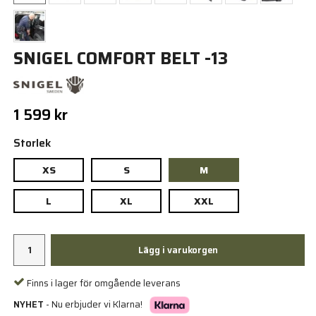
SNIGEL COMFORT BELT -13
1 599 kr
Storlek
XS
S
M
L
XL
XXL
Lägg i varukorgen
Finns i lager för omgående leverans
NYHET
- Nu erbjuder vi Klarna!