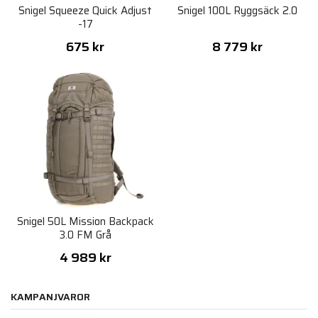
Snigel Squeeze Quick Adjust
Snigel 100L Ryggsäck 2.0
-17
675 kr
8 779 kr
Snigel 50L Mission Backpack
3.0 FM Grå
4 989 kr
KAMPANJVAROR