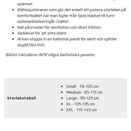
spännet.
Bältesjusteraren som gör det enkelt att justera storleken på
komfortbältet när man byter från tjock klädsel till tunn
sommarklädsel ingår i bältet.
Nät på insidan för ventilation och ökad friktion.
Vadderat för att sitta skönt.
Ni kan stoppa in en ballistisk panel för skott och splitter
skydd (NIJ:IIIA).
Bältet inkluderar INTE några ballistiska paneler.
Small - 76-105 cm
Medium - 85-115 cm
Storlekstabell
Large - 95-125 cm
XL - 105-135 cm
2XL - 115-145 cm