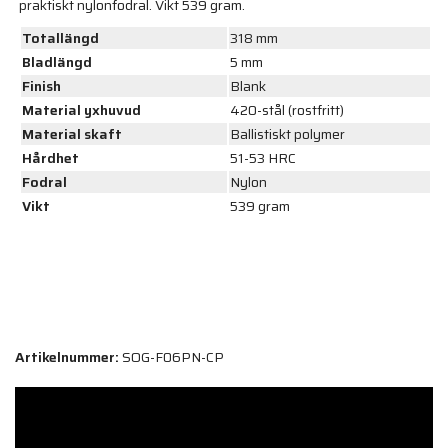
praktiskt nylonfodral. Vikt 539 gram.
Totallängd
318 mm
Bladlängd
5 mm
Finish
Blank
Material yxhuvud
420-stål (rostfritt)
Material skaft
Ballistiskt polymer
Hårdhet
51-53 HRC
Fodral
Nylon
Vikt
539 gram
Artikelnummer:
SOG-F06PN-CP