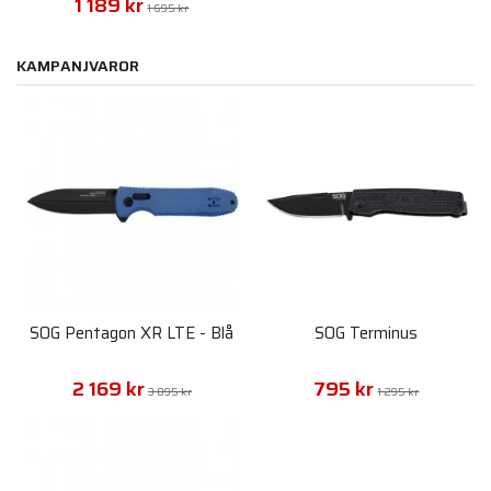
1 189 kr
1 695 kr
KAMPANJVAROR
SOG Pentagon XR LTE - Blå
SOG Terminus
2 169 kr
795 kr
3 095 kr
1 295 kr