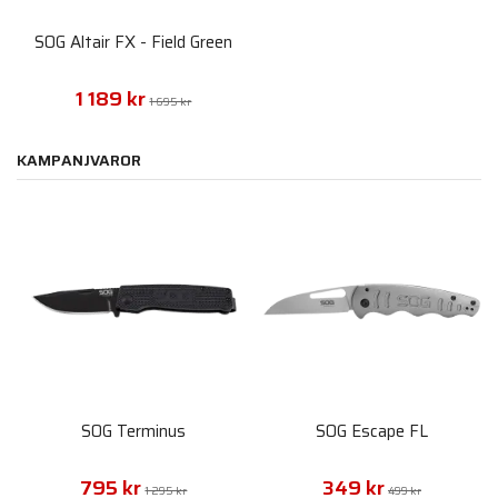
SOG Altair FX - Field Green
1 189 kr
1 695 kr
KAMPANJVAROR
SOG Terminus
SOG Escape FL
795 kr
349 kr
1 295 kr
499 kr