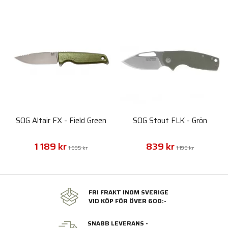
SOG Altair FX - Field Green
SOG Stout FLK - Grön
1 189 kr
839 kr
1 695 kr
1 195 kr
FRI FRAKT INOM SVERIGE
VID KÖP FÖR ÖVER 600:-
SNABB LEVERANS -