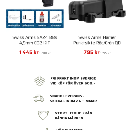
Swiss Arms SA24 BBs
Swiss Arms Harrier
4,5mm CO2 KIT
Punktsikte Röd/Grön QD
Picatinny
1 445 kr
795 kr
1 700 kr
1 195 kr
FRI FRAKT INOM SVERIGE
VID KÖP FÖR ÖVER 600:-
SNABB LEVERANS -
SKICKAS INOM 24 TIMMAR
STORT UTBUD FRÅN
KÄNDA MÄRKEN