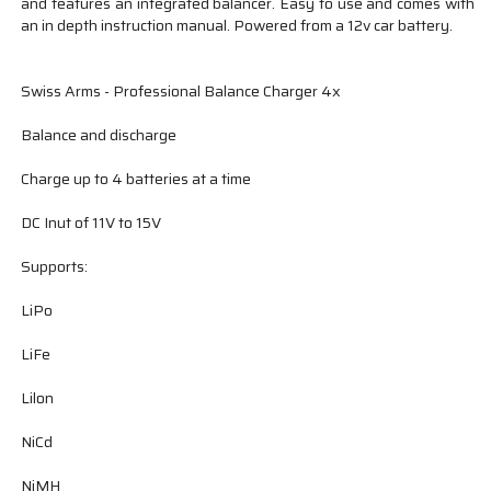
and features an integrated balancer. Easy to use and comes with
an in depth instruction manual. Powered from a 12v car battery.
Swiss Arms - Professional Balance Charger 4x
Balance and discharge
Charge up to 4 batteries at a time
DC Inut of 11V to 15V
Supports:
LiPo
LiFe
Lilon
NiCd
NiMH