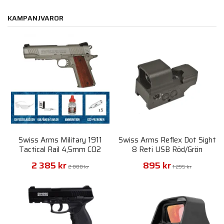
KAMPANJVAROR
Swiss Arms Military 1911
Swiss Arms Reflex Dot Sight
Tactical Rail 4,5mm CO2
8 Reti USB Röd/Grön
Blowback Startpaket
2 385 kr
895 kr
2 800 kr
1 295 kr