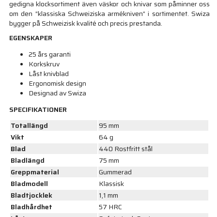
gedigna klocksortiment även väskor och knivar som påminner oss
om den ”klassiska Schweiziska armékniven” i sortimentet. Swiza
bygger på Schweizisk kvalité och precis prestanda.
EGENSKAPER
25 års garanti
Korkskruv
Låst knivblad
Ergonomisk design
Designad av Swiza
SPECIFIKATIONER
Totallängd
95 mm
Vikt
64 g
Blad
440 Rostfritt stål
Bladlängd
75 mm
Greppmaterial
Gummerad
Bladmodell
Klassisk
Bladtjocklek
1,1 mm
Bladhårdhet
57 HRC