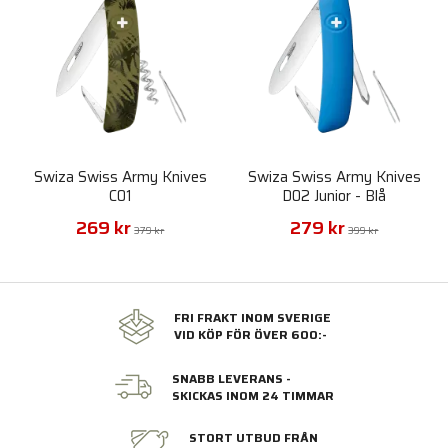
Swiza Swiss Army Knives
Swiza Swiss Army Knives
C01
D02 Junior - Blå
269 kr
279 kr
379 kr
399 kr
FRI FRAKT INOM SVERIGE
VID KÖP FÖR ÖVER 600:-
SNABB LEVERANS -
SKICKAS INOM 24 TIMMAR
STORT UTBUD FRÅN