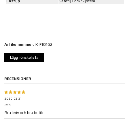
Låstyp
Safety Lock System
Artikelnummer:
K-F10162
Lägg i önskelista
RECENSIONER
2020-03-31
Javid
Bra kniv och bra butik