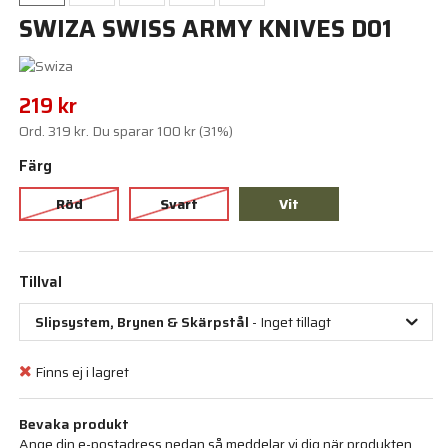
SWIZA SWISS ARMY KNIVES D01
219 kr
Ord.
319 kr
. Du sparar
100 kr
(
31
%)
Färg
Röd
Svart
Vit
Tillval
Slipsystem, Brynen & Skärpstål
- Inget tillagt
Finns ej i lagret
Bevaka produkt
Ange din e-postadress nedan så meddelar vi dig när produkten