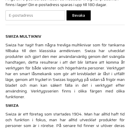
finns i lager! Din e-postadress sparas i upp till 180 dagar.
Bevaka
SWIZA MULTIKNIV
Swiza har tagit fram några trevliga multiknivar som för tankarna
tillbaka till den klassiska armékniven. Swiza har utvecklat
produkter och gjort den mer användarvänlig genom det svängda
handtagen, detta resulterar i att det blir lättare att komma åt
verktygen för både vänster och högerhänta personer. Verktyget
har en smart låsmekanik som gör att knivbladet är låst i utfällt
läge, genom att trycket in Swizas loggotyg på sidan så frigör man
bladet och man kan säkert fälla in det i verktyget efter
användning. Verktygsserien finns i olika färgen med olika
funktioner.
SWIZA
Swiza är ett företag som startades 1904. Man har alltid haft tid
och funktion i fokus, man har alltid utvecklat produkter för
personer som är i rörelse. På senare tid finner vi utöver deras